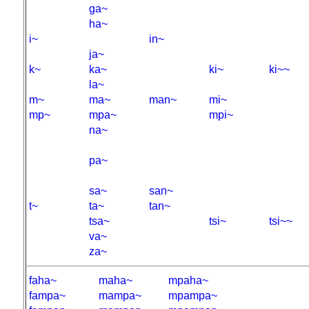
ga~
ha~
i~
in~
ja~
k~
ka~
ki~
ki~~
la~
m~
ma~
man~
mi~
mp~
mpa~
mpi~
na~
pa~
sa~
san~
t~
ta~
tan~
tsa~
tsi~
tsi~~
va~
za~
faha~
maha~
mpaha~
fampa~
mampa~
mpampa~