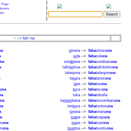
|
 Page
|
ibutors
|
ries
|
~ --> fah~na
na
si
trana
-->
faha
sitrana
na
a
so
la
-->
faha
sola
na
na
son
dri
ana
-->
faha
sondriana
na
a
tafin
to
hina
-->
faha
tafintohina
na
talanjona
-->
faha
talanjona
na
a
ta
no
ra
-->
faha
tanora
na
ta
ra
-->
faha
tara
na
a
na
te
za
-->
faha
teza
na
na
toka
-->
faha
tokaña
na
to
mom
bana
-->
faha
tomombana
na
na
ton
to
sa
-->
faha
tontosa
na
a
to
rana
-->
faha
torana
na
a
tsa
pa
-->
faha
tsapa
na
na
na
tsa
ra
-->
faha
tsara
na
ana
na
tson
tsa
-->
faha
tsontsa
na