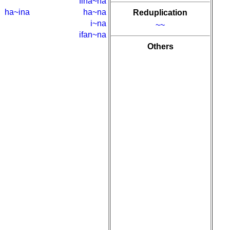
fiha~na
ha~ina
ha~na
Reduplication
i~na
~~
ifan~na
Others