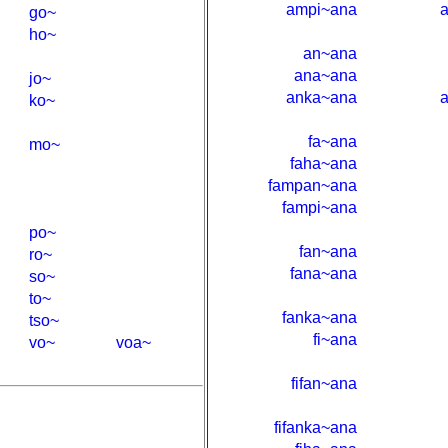
ampi~ana
go~
ho~
an~ana
ana~ana
jo~
anka~ana
ko~
fa~ana
mo~
faha~ana
fampan~ana
fampi~ana
po~
fan~ana
ro~
fana~ana
so~
to~
fanka~ana
tso~
fi~ana
vo~
voa~
fifan~ana
fifanka~ana