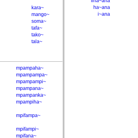
fiha~ana
ha~ana
kara~
i~ana
mango~
soma~
tafa~
tako~
tala~
mpampaha~
mpampampa~
mpampampi~
mpampana~
mpampanka~
mpampiha~
mpifampa~
mpifampi~
mpifana~