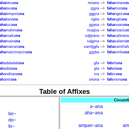
faha
latsa
na
mirana
-->
faha
mirana
n
faha
lava
na
mo
ra
-->
faha
mora
na
faha
lempona
na
nge
za
-->
faha
ngeza
na
faha
liana
na
ngita
-->
faha
ngita
na
faha
loza
na
no
ana
-->
faha
noana
na
faha
mahina
na
risa
ri
sa
-->
faha
risarisa
n
faha
maika
na
sa
hi
rana
-->
faha
sahirana
faha
maina
na
sa
la
ma
-->
faha
salamà
n
faha
maivana
na
sami
ha
fa
-->
faha
samihaf
faha
maizimaizina
na
sim
ba
-->
faha
simba
na
fah
adaladala
na
e
fa
-->
fah
efa
na
fah
adala
na
e
la
-->
fah
ela
na
fah
andriana
na
iva
-->
fah
iva
na
fah
antra
na
onona
-->
fah
onona
na
Table of Affixes
Circumf
a~ana
aha~ana
bo~
do~
ampan~ana
am
fo~