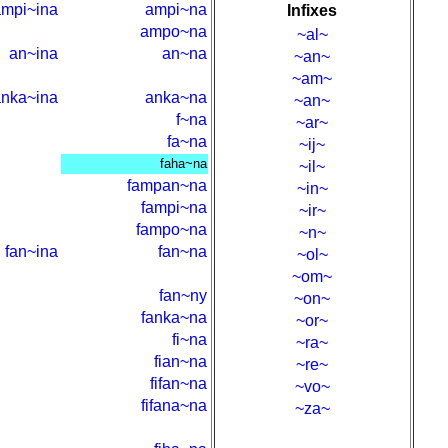
ampi~ina
ampi~na
Infixes
ampo~na
~al~
an~ina
an~na
~an~
~am~
anka~ina
anka~na
~an~
f~na
~ar~
fa~na
~ij~
faha~na
~il~
fampan~na
~in~
fampi~na
~ir~
fampo~na
~n~
fan~ina
fan~na
~ol~
~om~
fan~ny
~on~
fanka~na
~or~
fi~na
~ra~
fian~na
~re~
fifan~na
~vo~
fifana~na
~za~