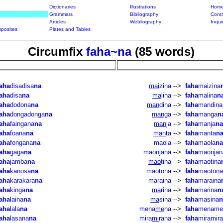
Dictionaries
Illustrations
Home
Grammars
Bibliography
Contr
Articles
Webliography
Inqui
posites
Plates and Tables
Circumfix
faha~na
(85 words)
faha
disadisa
na
mai
zina
-->
faha
maizina
faha
disa
na
ma
lina
-->
faha
malina
n
faha
dodona
na
man
dina
-->
faha
mandina
faha
dongadonga
na
man
ga
-->
faha
manga
n
faha
faingana
na
man
ja
-->
faha
manja
na
faha
foana
na
man
ta
-->
faha
manta
n
faha
fongana
na
maola
-->
faha
maola
na
faha
gaga
na
maonjana
-->
faha
maonjan
faha
jamba
na
mao
tina
-->
faha
maotina
faha
kanosa
na
maotona
-->
faha
maotona
faha
karakara
na
maraina
-->
faha
maraina
faha
kinga
na
ma
rina
-->
faha
marina
n
faha
laina
na
ma
sina
-->
faha
masina
n
faha
lala
na
mena
me
na
-->
faha
mename
faha
lasana
na
mira
mi
rana
-->
faha
miramir