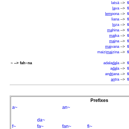
latsà
-->
la
va
-->
lem
pona
-->
liana
-->
lo
za
-->
ma
hina
-->
mai
ka
-->
mai
na
-->
mai
vana
-->
maizi
mai
zina
-->
~ --> fah~na
adala
da
la
-->
a
da
la
-->
an
dri
ana
-->
an
tra
-->
Prefixes
a~
an~
da~
f~
fa~
fan~
fi~