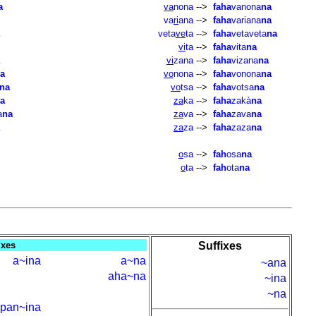
a
va
nona
-->
faha
vanona
na
va
ri
ana
-->
faha
variana
na
veta
ve
ta
-->
faha
vetaveta
na
vi
ta
-->
faha
vita
na
vi
zana
-->
faha
vizana
na
a
vo
nona
-->
faha
vonona
na
na
vo
tsa
-->
faha
votsa
na
a
za
ka
-->
faha
zakà
na
a
na
za
va
-->
faha
zava
na
za
za
-->
faha
zaza
na
o
sa
-->
fah
osa
na
o
ta
-->
fah
ota
na
ixes
Suffixes
a~ina
a~na
~ana
aha~na
~ina
~na
pan~ina