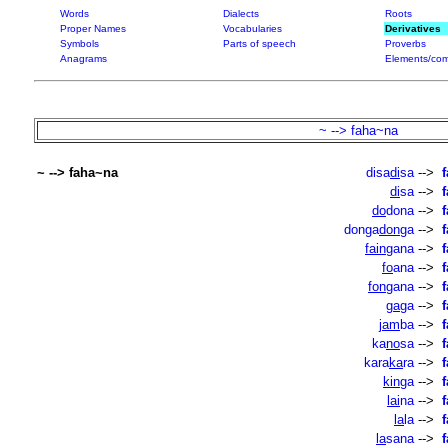
Words
Dialects
Roots
Proper Names
Vocabularies
Derivatives
Symbols
Parts of speech
Proverbs
Anagrams
Elements/com
~ --> faha~na
~ --> faha~na
disa
di
sa
-->
di
sa
-->
do
dona
-->
donga
don
ga
-->
fain
gana
-->
fo
ana
-->
fon
gana
-->
ga
ga
-->
jam
ba
-->
ka
no
sa
-->
kara
ka
ra
-->
kin
ga
-->
lai
na
-->
la
la
-->
la
sana
-->