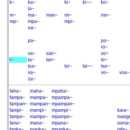
k~
ka~
ki~
ki~~
ko~
la~
m~
ma~
man~
mi~
mo~
mp~
mpa~
mpi~
na~
pa~
po~
ro~
sa~
san~
so~
ta~
tan~
to~
t~
tsa~
tsi~
tsi~~
tso~
va~
vo~
voa~
za~
faha~
maha~
mpaha~
fampa~
mampa~
mpampa~
fampan~
mampan~
mpampan~
fampi~
mampi~
mpampi~
kara~
fampo~
mampo~
mpampo~
mang
fana~
mana~
mpana~
soma
fanka~
manka~
mpanka~
tafa~