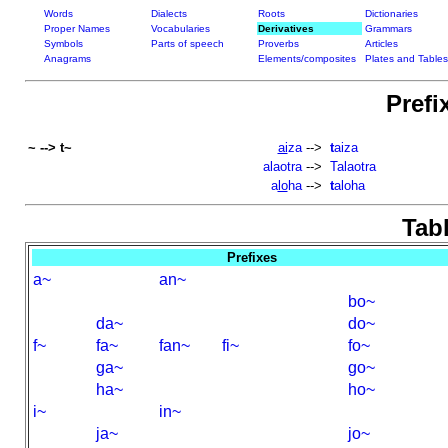
Words
Dialects
Roots
Dictionaries
Proper Names
Vocabularies
Derivatives
Grammars
Symbols
Parts of speech
Proverbs
Articles
Anagrams
Elements/composites
Plates and Tables
Prefi
~ --> t~
ai
za
-->
t
aiza
alaotra
-->
Talaotra
a
lo
ha
-->
t
aloha
Tabl
Prefixes
a~
an~
bo~
da~
do~
f~
fa~
fan~
fi~
fo~
ga~
go~
ha~
ho~
i~
in~
ja~
jo~