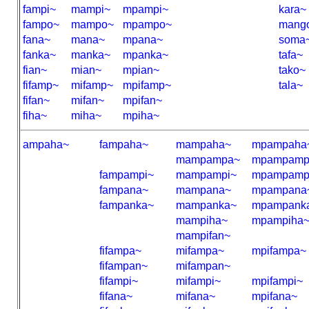
fampi~
mampi~
mpampi~
kara~
fampo~
mampo~
mpampo~
mang
fana~
mana~
mpana~
soma
fanka~
manka~
mpanka~
tafa~
fian~
mian~
mpian~
tako~
fifamp~
mifamp~
mpifamp~
tala~
fifan~
mifan~
mpifan~
fiha~
miha~
mpiha~
ampaha~
fampaha~
mampaha~
mpampaha
mampampa~
mpampamp
fampampi~
mampampi~
mpampamp
fampana~
mampana~
mpampana
fampanka~
mampanka~
mpampank
mampiha~
mpampiha
mampifan~
fifampa~
mifampa~
mpifampa~
fifampan~
mifampan~
fifampi~
mifampi~
mpifampi~
fifana~
mifana~
mpifana~