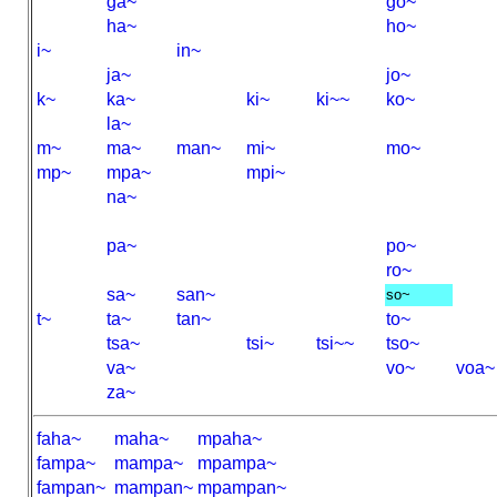
ga~
go~
ha~
ho~
i~
in~
ja~
jo~
k~
ka~
ki~
ki~~
ko~
la~
m~
ma~
man~
mi~
mo~
mp~
mpa~
mpi~
na~
pa~
po~
ro~
sa~
san~
so~
t~
ta~
tan~
to~
tsa~
tsi~
tsi~~
tso~
va~
vo~
voa~
za~
faha~
maha~
mpaha~
fampa~
mampa~
mpampa~
fampan~
mampan~
mpampan~