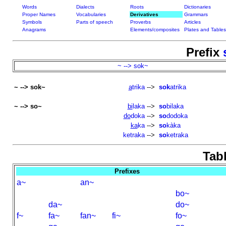
Words
Dialects
Roots
Dictionaries
Proper Names
Vocabularies
Derivatives
Grammars
Symbols
Parts of speech
Proverbs
Articles
Anagrams
Elements/composites
Plates and Tables
Prefix
~ --> sok~
~ --> sok~
a
trika
-->
sok
atrika
~ --> so~
bi
laka
-->
so
bilaka
do
doka
-->
so
dodoka
ka
ka
-->
so
kàka
ketraka
-->
so
ketraka
Tabl
Prefixes
a~
an~
bo~
da~
do~
f~
fa~
fan~
fi~
fo~