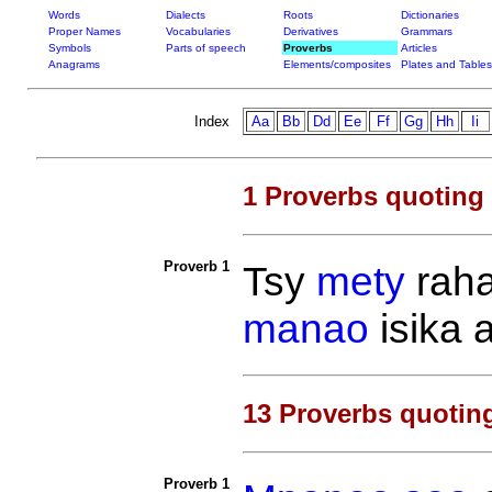
Words
Dialects
Roots
Dictionaries
Proper Names
Vocabularies
Derivatives
Grammars
Symbols
Parts of speech
Proverbs
Articles
Anagrams
Elements/composites
Plates and Tables
Index
Aa
Bb
Dd
Ee
Ff
Gg
Hh
Ii
1 Proverbs quoting
Proverb 1
Tsy
mety
rah
manao
isika 
13 Proverbs quotin
Proverb 1