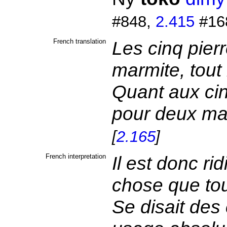
#848,
2.415
#16
French translation
Les cinq pierr
marmite, tout
Quant aux cin
pour deux mar
[
2.165
]
French interpretation
Il est donc ri
chose que to
Se disait de