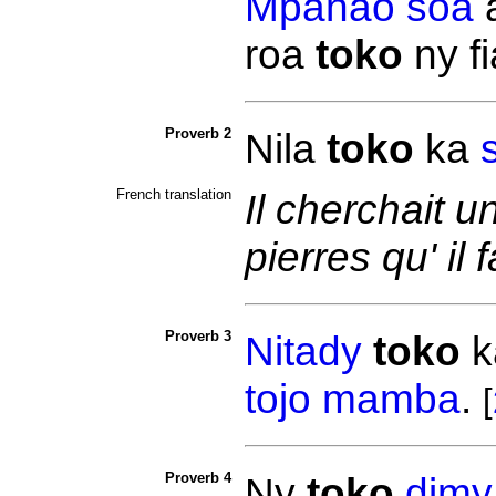
Mpanao
soa
roa
toko
ny
f
Proverb 2
Nila
toko
ka
French translation
Il cherchait un
pierres qu' il 
Proverb 3
Nitady
toko
k
tojo
mamba
.
[
Proverb 4
Ny
toko
dimy