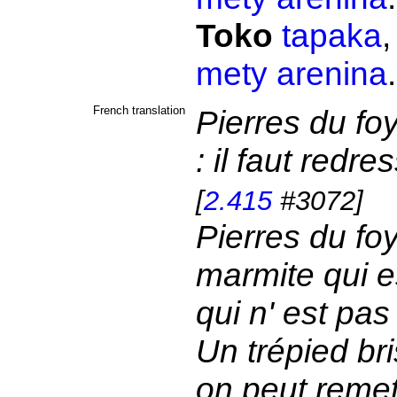
Toko
tapaka
mety
arenina
French translation
Pierres du fo
: il faut redre
[
2.415
#3072]
Pierres du fo
marmite qui es
qui n' est pas
Un trépied br
on peut remett