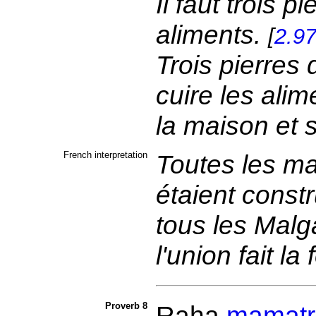
Il faut trois p
aliments.
[
2.9
Trois pierres 
cuire les alim
la maison et 
French interpretation
Toutes les ma
étaient constr
tous les Malg
l'union fait la
Proverb 8
Raha
mamatr