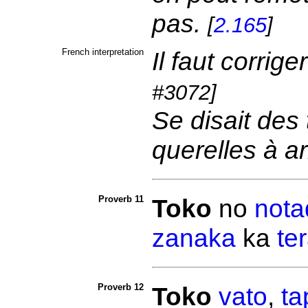
pas.
[
2.165
]
French interpretation
Il faut corrige
#3072]
Se disait des 
querelles à a
Proverb 11
Toko
no
nota
zanaka
ka
te
Proverb 12
Toko
vato
,
ta