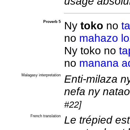
usage absolu
Proverb 5
Ny
toko
no
t
no
mahazo
l
Ny toko no
ta
no
manana
a
Malagasy interpretation
Enti-milaza n
nefa ny nata
#22]
French translation
Le trépied est