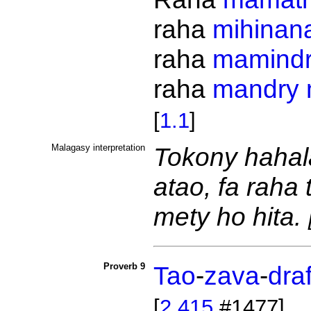
raha
mihinan
raha
mamind
raha
mandry
[
1.1
]
Malagasy interpretation
Tokony hahala
atao, fa raha
mety ho hita.
Proverb 9
Tao
-
zava
-
dra
[
2.415
#1477]