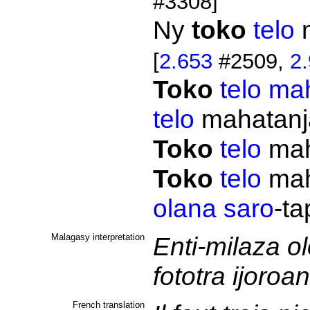
#3308]
Ny
toko
telo
[
2.653
#2509,
2
Toko
telo
ma
telo
mahatanj
Toko
telo
ma
Toko
telo
ma
olana
saro
-t
Malagasy interpretation
Enti-milaza o
fototra ijoroa
French translation