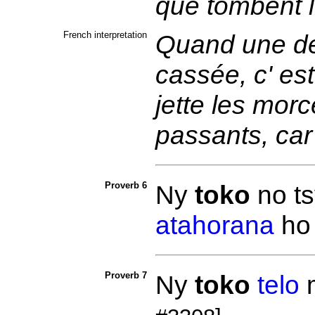
que tombent 
French interpretation
Quand une des
cassée, c' est
jette les morc
passants, car 
Proverb 6
Ny
toko
no t
atahorana
h
Proverb 7
Ny
toko
telo