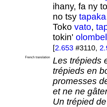
ihany, fa ny t
no tsy
tapaka
Toko
vato
,
ta
tokin'
olombe
[
2.653
#3110,
2.
French translation
Les trépieds 
trépieds en bo
promesses d
et ne ne gâte
Un trépied de 