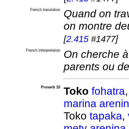
French translation
Quand on trav
on montre deu
[
2.415
#1477]
French interpretation
On cherche à 
parents ou d
Proverb 10
Toko
fohatra
marina
areni
Toko
tapaka
,
mety
arenina