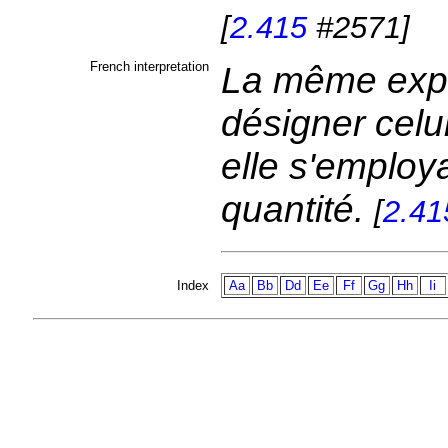
[
2.415
#2571]
French interpretation
La même expr
désigner celu
elle s'employa
quantité.
[
2.41
Index
Aa
Bb
Dd
Ee
Ff
Gg
Hh
Ii