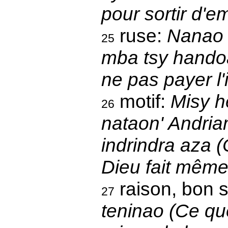
pour sortir d'e
ruse:
Nanao h
25
mba tsy handoa
ne pas payer l'
motif:
Misy h
26
nataon' Andriam
indrindra aza (
Dieu fait même
raison, bon 
27
teninao (Ce que