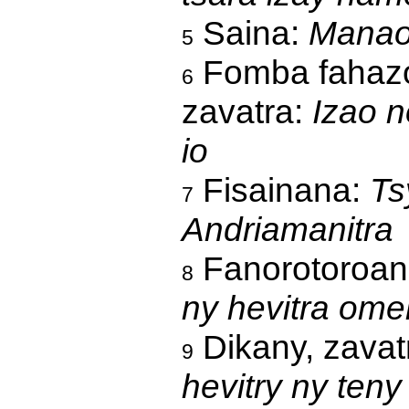
Saina:
Manao 
5
Fomba fahazoa
6
zavatra:
Izao n
io
Fisainana:
Ts
7
Andriamanitra
Fanorotoroan
8
ny hevitra om
Dikany, zavat
9
hevitry ny ten