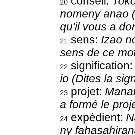
conseil:
Toko
20
nomeny anao (V
qu'il vous a do
sens:
Izao no
21
sens de ce mot
signification
22
io (Dites la sig
projet:
Manan-
23
a formé le proje
expédient:
N
24
ny fahasahiran