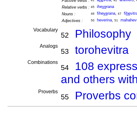
Passive verbs :
41
42
ihe
ve
rana
Relative verbs :
45
fihe
ve
rana
,
fi
he
vitr
Nouns :
46
47
heverina
,
mahahevi
Adjectives :
50
51
Vocabulary
Philosophy
52
Analogs
torohevitra
53
Combinations
108 express
54
and others with
Proverbs
Proverbs co
55