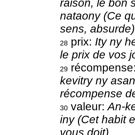
raison, le bon
nataony (Ce qu'
sens, absurde)
prix:
Ity ny h
28
le prix de vos 
récompense
29
kevitry ny asan
récompense de 
valeur:
An-ke
30
iny (Cet habit e
vous doit)