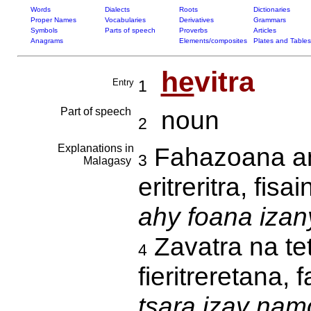
Words
Dialects
Roots
Dictionaries
Proper Names
Vocabularies
Derivatives
Grammars
Symbols
Parts of speech
Proverbs
Articles
Anagrams
Elements/composites
Plates and Tables
he
vitra
Entry
1
Part of speech
noun
2
Explanations in
Fahazoana an-
3
Malagasy
eritreritra, fis
ahy foana izan
Zavatra na tet
4
fieritreretana,
tsara izay namo