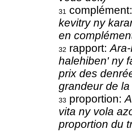
complément
31
kevitry ny kara
en complément 
rapport:
Ara-
32
halehiben' ny f
prix des denrée
grandeur de la
proportion:
A
33
vita ny vola az
proportion du tr