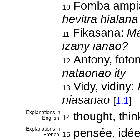
Fomba ampias
10
hevitra hialana 
Fikasana:
Ma
11
izany ianao?
Antony, foto
12
nataonao ity
Vidy, vidiny:
13
niasanao
[
1.1
]
Explanations in
thought, thin
14
English
Explanations in
pensée, idé
15
French