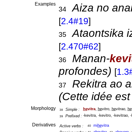
Examples
Aiza no an
34
[
2.4#19
]
Ataontsika 
35
[
2.470#62
]
Manan-
kevi
36
profondes)
[
1.3
Rekitra ao a
37
(Cette idée est
Morphology
he
vitra
,
he
vitro,
he
vitrao,
he
Simple :
38
-kevitra, -kevitro, -kevitrao, -
Prefixed :
39
Derivatives
mi
he
vitra
Active verbs :
40
a
he
vitra
,
ahevero
,