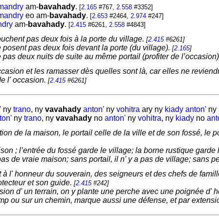
mandry
am-
bavahady
.
[
2.165
#767,
2.558
#3352]
mandry
eo am-
bavahady
.
[
2.653
#2464,
2.974
#247]
dry
am-
bavahady
.
[
2.415
#6261,
2.558
#4843]
uchent pas deux fois à la porte du village.
[
2.415
#6261]
 posent pas deux fois devant la porte (du village).
[
2.165
]
pas deux nuits de suite au même portail (profiter de l’occasion
 occasion et les ramasser dès quelles sont là, car elles ne reviend
 de l' occasion.
[
2.415
#6261]
'
ny
trano
, ny
vavahady
anton'
ny
vohitra
ary ny
kiady
anton'
ny
ton'
ny
trano
, ny
vavahady
no
anton'
ny
vohitra
, ny
kiady
no
ant
tion de la maison, le portail celle de la ville et de son fossé, 
son ; l’entrée du fossé garde le village; la borne rustique gard
pas de vraie maison; sans portail, il n' y a pas de village; sans 
 à l' honneur du souverain, des seigneurs et des chefs de famille
tecteur et son guide.
[
2.415
#242]
on d' un terrain, on y plante une perche avec une poignée d' her
mp ou sur un chemin, marque aussi une défense, et par extension