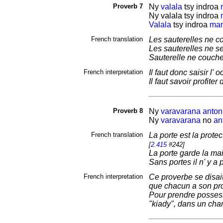
Proverb 7
Ny
valala
tsy
indroa
Ny valala tsy
indroa
Valala
tsy
indroa
man
French translation
Les sauterelles ne co
Les sauterelles ne se
Sauterelle ne couche 
French interpretation
Il faut donc saisir l'
Il faut savoir profiter
Proverb 8
Ny
varavarana
anton
Ny
varavarana
no
an
French translation
La porte est la protec
[
2.415
#242]
La porte garde la mai
Sans portes il n' y a 
French interpretation
Ce proverbe se disait
que chacun a son pro
Pour prendre possessi
"kiady", dans un cha