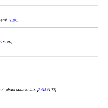
nnemi.
[
2.165
]
15
#2387]
oir pliant sous le faix.
[
2.415
#1156]