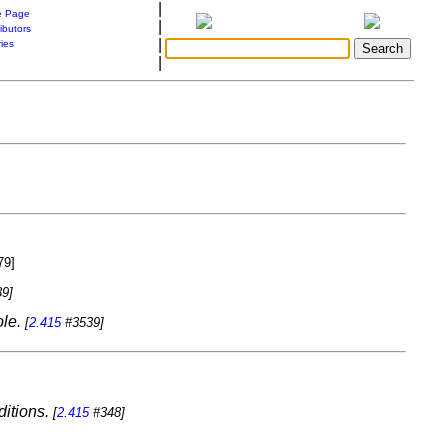
|
 Page
|
ibutors
|
ries
|
79]
9]
ole.
[
2.415
#3539]
ditions.
[
2.415
#348]