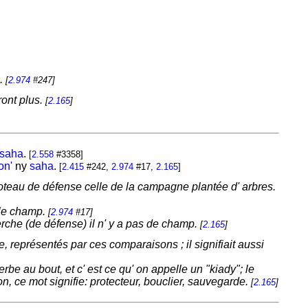
).
[
2.974
#247]
ront plus.
[
2.165
]
saha
.
[
2.558
#3358]
on'
ny
saha
.
[
2.415
#242,
2.974
#17,
2.165
]
le poteau de défense celle de la campagne plantée d' arbres.
e le champ.
[
2.974
#17]
perche (de défense) il n' y a pas de champ.
[
2.165
]
, représentés par ces comparaisons ; il signifiait aussi
be au bout, et c' est ce qu' on appelle un "kiady"; le
, ce mot signifie: protecteur, bouclier, sauvegarde.
[
2.165
]