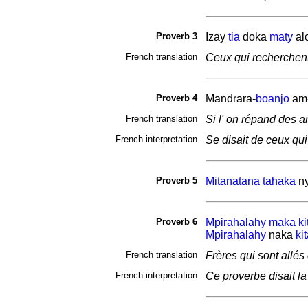
Proverb 3
Izay
tia
doka
maty
al
French translation
Ceux qui recherchent 
Proverb 4
Mandrara-
boanjo
am
French translation
Si l' on répand des a
French interpretation
Se disait de ceux qui
Proverb 5
Mitanatana
tahaka
n
Proverb 6
Mpirahalahy
maka
ki
Mpirahalahy
naka
ki
French translation
Frères qui sont allés 
French interpretation
Ce proverbe disait la 