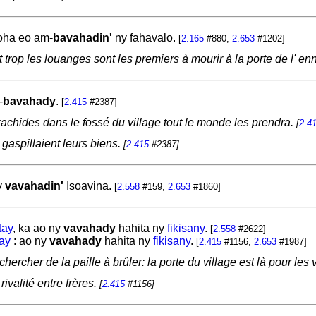
oha eo am-
bavahadin'
ny fahavalo.
[
2.165
#880,
2.653
#1202]
trop les louanges sont les premiers à mourir à la porte de l' e
-
bavahady
.
[
2.415
#2387]
rachides dans le fossé du village tout le monde les prendra.
[
2.4
 gaspillaient leurs biens.
[
2.415
#2387]
y
vavahadin'
Isoavina.
[
2.558
#159,
2.653
#1860]
tay
, ka ao ny
vavahady
hahita ny
fikisany
.
[
2.558
#2622]
tay
: ao ny
vavahady
hahita ny
fikisany
.
[
2.415
#1156,
2.653
#1987]
chercher de la paille à brûler: la porte du village est là pour les v
rivalité entre frères.
[
2.415
#1156]