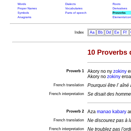
Words
Dialects
Roots
Proper Names
Vocabularies
Derivatives
Symbols
Parts of speech
Proverbs
Anagrams
Elements/com
Index
Aa
Bb
Dd
Ee
Ff
10 Proverbs 
Proverb 1
Akory no ny
zokiny
e
Akory no
zokiny
eroa
French translation
Pourquoi être l' aîné 
French interpretation
Se disait des hommes
Proverb 2
Aza
manao
kabary
a
French translation
Ne discourez pas à la
French interpretation
Ne troublez pas l'ord