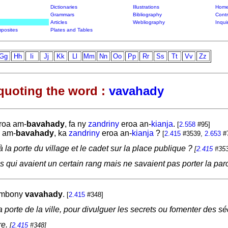
Dictionaries
Illustrations
Home
Grammars
Bibliography
Contr
Articles
Webliography
Inqui
posites
Plates and Tables
Gg
Hh
Ii
Jj
Kk
Ll
Mm
Nn
Oo
Pp
Rr
Ss
Tt
Vv
Zz
quoting the word :
vavahady
roa am-
bavahady
, fa ny
zandriny
eroa an-
kianja
.
[
2.558
#95]
 am-
bavahady
, ka
zandriny
eroa an-
kianja
?
[
2.415
#3539,
2.653
#
à la porte du village et le cadet sur la place publique ?
[
2.415
#353
 qui avaient un certain rang mais ne savaient pas porter la par
mbony
vavahady
.
[
2.415
#348]
 porte de la ville, pour divulguer les secrets ou fomenter des sé
re.
[
2.415
#348]