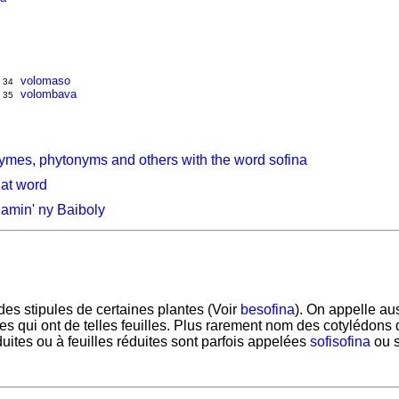
volomaso
34
volombava
35
ymes, phytonyms and others with the word sofina
hat word
amin' ny Baiboly
des stipules de certaines plantes (Voir
besofina
). On appelle au
tes qui ont de telles feuilles. Plus rarement nom des cotylédons 
duites ou à feuilles réduites sont parfois appelées
sofisofina
ou s