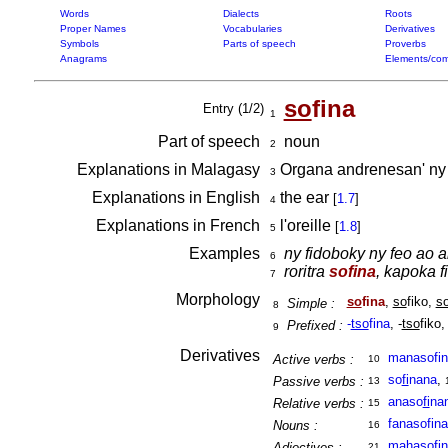
Words
Dialects
Roots
Proper Names
Vocabularies
Derivatives
Symbols
Parts of speech
Proverbs
Anagrams
Elements/com
so
fina
Entry (1/2)
1
Part of speech
noun
2
Explanations in Malagasy
Organa andrenesan' ny o
3
Explanations in English
the ear
[
1.7
]
4
Explanations in French
l'oreille
[
1.8
]
5
Examples
ny fidoboky ny feo ao a
6
roritra
sofina
, kapoka fi
7
Morphology
so
fina
,
so
fiko,
s
Simple :
8
-
tso
fina
, -
tso
fiko, 
Prefixed :
9
Derivatives
manasofin
Active verbs :
10
so
fi
nana
,
Passive verbs :
13
anaso
fi
na
Relative verbs :
15
fanasofina
Nouns :
16
mahasofin
Adjectives :
21