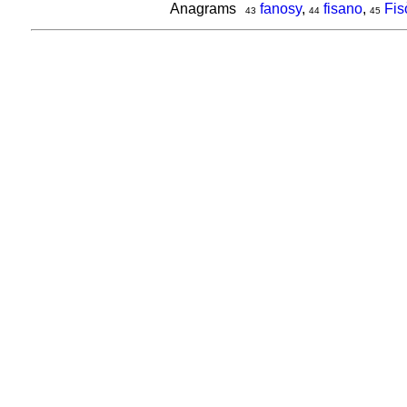
Anagrams
fanosy
,
fisano
,
Fis
43
44
45