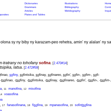
Dictionaries
Illustrations
Home
Grammars
Bibliography
Contr
Articles
Webliography
Inqui
posites
Plates and Tables
lona sy ny biby ny karazam-peo rehetra, amin' ny alalan' ny sa
n-tratrany no tohofany
sofina
.
[
2.470#14
]
tsipika, latsa.
[
2.472#59
]
o
finao,
so
finy
,
so
fintsika,
so
finay,
so
finareo,
so
fin',
so
fin-,
so
fim-,
so
fi-
-
tso
finao, -
tso
finy, -
tso
fintsika, -
tso
finay, -
tso
finareo, -
tso
fin', -
tso
fin-, -
tso
fim-,
a
,
manofina
,
misofina
11
12
voasofina
14
na
,
fanasofinana
,
fi
so
fina
,
mpanasofina
,
sofin
tso
fina
17
18
19
20
a