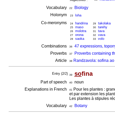
Vocabulary
Biology
22
Holonym
loha
23
Co-meronyms
handrina
takolaka
24
29
maso
tarehy
25
30
molotra
tava
26
31
orona
vava
27
32
saoka
volo
28
33
Combinations
47 expressions, topon
36
Proverbs
Proverbs containing t
37
Article
Randzavola: sofina ao 
38
so
fina
Entry (2/2)
39
Part of speech
noun
40
Explanations in French
Pour les plantes : gran
41
et par extension les plan
Les plantes à stipules ré
Vocabulary
Botany
42