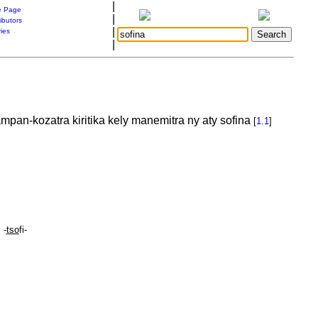
|
 Page
|
ibutors
|
ries
|
mpan-kozatra kiritika kely manemitra ny aty sofina
[
1.1
]
 -
tso
fi-