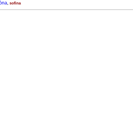
òna
,
sofina