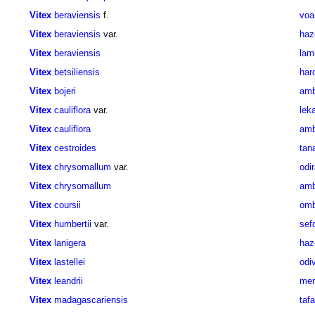
Vitex
beraviensis
f.
voa
Vitex
beraviensis
var.
ha
Vitex
beraviensis
lam
Vitex
betsiliensis
har
Vitex
bojeri
amb
Vitex
cauliflora
var.
lek
Vitex
cauliflora
amb
Vitex
cestroides
tan
Vitex
chrysomallum
var.
odi
Vitex
chrysomallum
amb
Vitex
coursii
omb
Vitex
humbertii
var.
sef
Vitex
lanigera
haz
Vitex
lastellei
odi
Vitex
leandrii
mer
Vitex
madagascariensis
taf