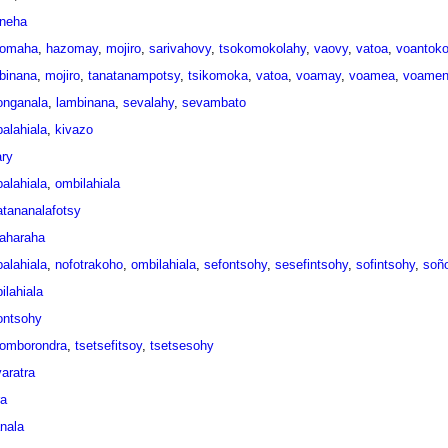
neha
zomaha
,
hazomay
,
mojiro
,
sarivahovy
,
tsokomokolahy
,
vaovy
,
vatoa
,
voantok
binana
,
mojiro
,
tanatanampotsy
,
tsikomoka
,
vatoa
,
voamay
,
voamea
,
voame
onganala
,
lambinana
,
sevalahy
,
sevambato
alahiala
,
kivazo
ary
alahiala
,
ombilahiala
atananalafotsy
raharaha
alahiala
,
nofotrakoho
,
ombilahiala
,
sefontsohy
,
sesefintsohy
,
sofintsohy
,
soñ
ilahiala
ontsohy
omborondra
,
tsetsefitsoy
,
tsetsesohy
varatra
a
anala