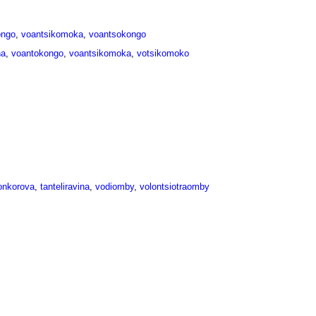
ongo
,
voantsikomoka
,
voantsokongo
na
,
voantokongo
,
voantsikomoka
,
votsikomoko
onkorova
,
tanteliravina
,
vodiomby
,
volontsiotraomby