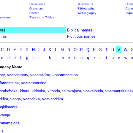
Dictionaries
Illustrations
Home
Grammars
Bibliography
Contr
Articles
Webliography
Inqui
posites
Plates and Tables
mes
Biblical names
ames
Fictitious names
C
D
E
F
G
H
I
J
K
L
M
N
O
P
Q
R
S
T
U
V
W
c
d
e
f
g
h
i
j
k
l
m
n
o
p
q
r
s
t
u
v
w
agasy Name
oty
,
voandamoty
,
voantsikitra
,
voaramontsina
famontsina
,
voaramontsina
ombohoka
,
kitata
,
kitiboka
,
kitonda
,
tsitakajaza
,
voakelonda
,
voamantsitaina
drika
,
vanga
,
voandrika
,
voavandrika
gidimanta
vanga
tranamalona
ila