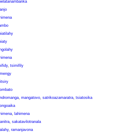
elatanambarika
anjo
ahimena
fambo
iatilahy
iaty
angolahy
ahimena
ifidy
,
tsimifily
amengy
tsiry
ombato
andromanga
,
mangatovo
,
satrikoazamaratra
,
tsiatosika
ongoaika
ahimena
,
lahimena
anitra
,
sakatavilotranala
alahy
,
ramanjavona