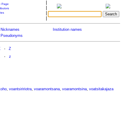
|
 Page
|
ibutors
|
ries
|
Nicknames
Institution names
Pseudonyms
X
-
Z
x
-
z
koho
,
voantsiririotra
,
voaramontsana
,
voaramontsina
,
voatsitakajaza