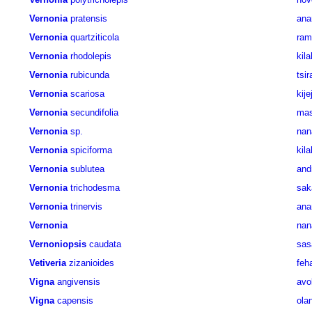
Vernonia
pratensis
ana
Vernonia
quartziticola
ram
Vernonia
rhodolepis
kil
Vernonia
rubicunda
tsi
Vernonia
scariosa
kije
Vernonia
secundifolia
mas
Vernonia
sp.
nan
Vernonia
spiciforma
kil
Vernonia
sublutea
and
Vernonia
trichodesma
sak
Vernonia
trinervis
ana
Vernonia
nan
Vernoniopsis
caudata
sas
Vetiveria
zizanioides
feh
Vigna
angivensis
avo
Vigna
capensis
ola