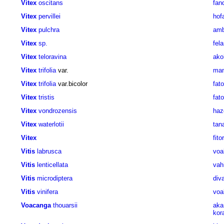
Vitex
oscitans
fan
Vitex
pervillei
hof
Vitex
pulchra
amb
Vitex
sp.
fel
Vitex
teloravina
ako
Vitex
trifolia
var.
man
Vitex
trifolia
var.bicolor
fat
Vitex
tristis
fato
Vitex
vondrozensis
ha
Vitex
waterlotii
tan
Vitex
fito
Vitis
labrusca
voa
Vitis
lenticellata
vahi
Vitis
microdiptera
div
Vitis
vinifera
voa
Voacanga
thouarsii
aka
kor