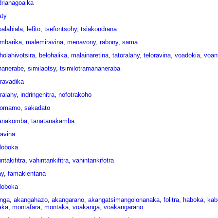
drianagoaika
aty
alahiala
,
lefito
,
tsefontsohy
,
tsiakondrana
ambarika
,
malemiravina
,
menavony
,
rabony
,
sama
holahivotsira
,
belohalika
,
malainaretina
,
tatoralahy
,
teloravina
,
voadokia
,
voan
anerabe
,
similaotsy
,
tsimilotramananeraba
oravadika
ralahy
,
indringenitra
,
nofotrakoho
zomamo
,
sakadato
anakomba
,
tanatanakamba
ravina
loboka
ntakifitra
,
vahintankifitra
,
vahintankifotra
ay
,
famakientana
loboka
nga
,
akangahazo
,
akangarano
,
akangatsimangolonanaka
,
folitra
,
haboka
,
kab
aka
,
montafara
,
montaka
,
voakanga
,
voakangarano