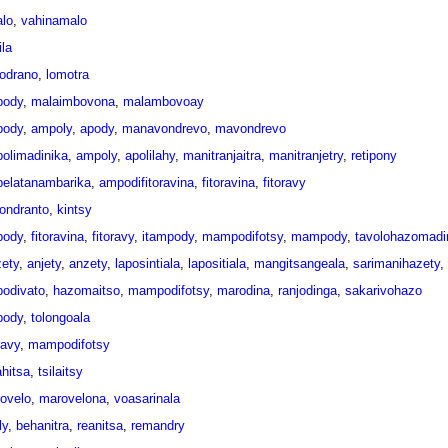
lo
,
vahinamalo
ila
odrano
,
lomotra
pody
,
malaimbovona
,
malambovoay
pody
,
ampoly
,
apody
,
manavondrevo
,
mavondrevo
olimadinika
,
ampoly
,
apolilahy
,
manitranjaitra
,
manitranjetry
,
retipony
elatanambarika
,
ampodifitoravina
,
fitoravina
,
fitoravy
ondranto
,
kintsy
pody
,
fitoravina
,
fitoravy
,
itampody
,
mampodifotsy
,
mampody
,
tavolohazomadin
zety
,
anjety
,
anzety
,
laposintiala
,
lapositiala
,
mangitsangeala
,
sarimanihazety
,
odivato
,
hazomaitso
,
mampodifotsy
,
marodina
,
ranjodinga
,
sakarivohazo
pody
,
tolongoala
ravy
,
mampodifotsy
ahitsa
,
tsilaitsy
ovelo
,
marovelona
,
voasarinala
ly
,
behanitra
,
reanitsa
,
remandry