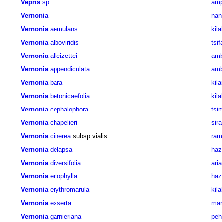
Vepris
sp.
amp
Vernonia
nan
Vernonia
aemulans
kil
Vernonia
alboviridis
tsi
Vernonia
alleizettei
amb
Vernonia
appendiculata
amb
Vernonia
bara
kil
Vernonia
betonicaefolia
kil
Vernonia
cephalophora
tsim
Vernonia
chapelieri
sir
Vernonia
cinerea
subsp.vialis
rami
Vernonia
delapsa
haz
Vernonia
diversifolia
ari
Vernonia
eriophylla
haz
Vernonia
erythromarula
kil
Vernonia
exserta
mar
Vernonia
garnieriana
peh