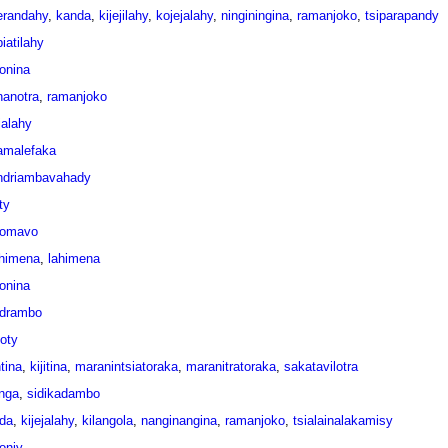
erandahy
,
kanda
,
kijejilahy
,
kojejalahy
,
ninginingina
,
ramanjoko
,
tsiparapandy
iatilahy
vonina
anotra
,
ramanjoko
jalahy
amalefaka
driambavahady
ty
zomavo
ahimena
,
lahimena
vonina
ndrambo
oty
ntina
,
kijitina
,
maranintsiatoraka
,
maranitratoraka
,
sakatavilotra
anga
,
sidikadambo
da
,
kijejalahy
,
kilangola
,
nanginangina
,
ramanjoko
,
tsialainalakamisy
onjy