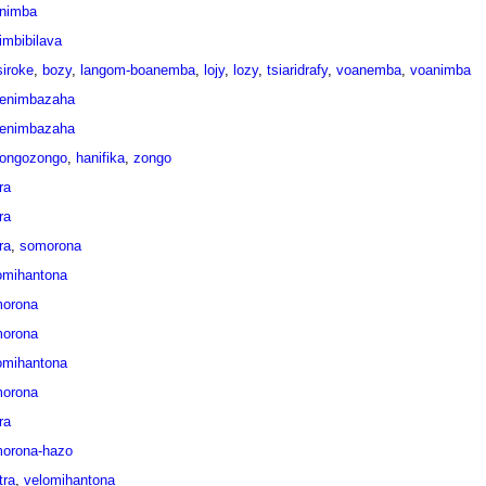
nimba
imbibilava
siroke
,
bozy
,
langom-boanemba
,
lojy
,
lozy
,
tsiaridrafy
,
voanemba
,
voanimba
enimbazaha
enimbazaha
ongozongo
,
hanifika
,
zongo
tra
tra
tra
,
somorona
omihantona
orona
orona
omihantona
orona
tra
orona-hazo
tra
,
velomihantona