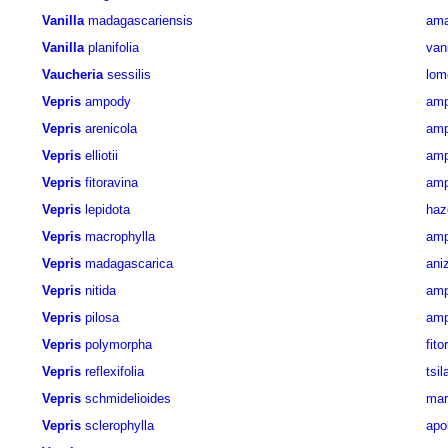
Vanilla
madagascariensis
ama
Vanilla
planifolia
van
Vaucheria
sessilis
lom
Vepris
ampody
am
Vepris
arenicola
am
Vepris
elliotii
amp
Vepris
fitoravina
amp
Vepris
lepidota
haz
Vepris
macrophylla
am
Vepris
madagascarica
ani
Vepris
nitida
amp
Vepris
pilosa
am
Vepris
polymorpha
fito
Vepris
reflexifolia
tsil
Vepris
schmidelioides
mar
Vepris
sclerophylla
apo