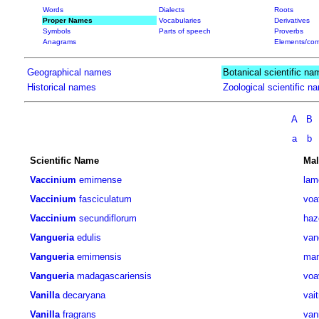
Words
Dialects
Roots
Proper Names
Vocabularies
Derivatives
Symbols
Parts of speech
Proverbs
Anagrams
Elements/com
Geographical names
Botanical scientific na
Historical names
Zoological scientific n
A
B
a
b
Scientific Name
Mal
Vaccinium
emirnense
lam
Vaccinium
fasciculatum
voa
Vaccinium
secundiflorum
haz
Vangueria
edulis
van
Vangueria
emirnensis
man
Vangueria
madagascariensis
voa
Vanilla
decaryana
vai
Vanilla
fragrans
van