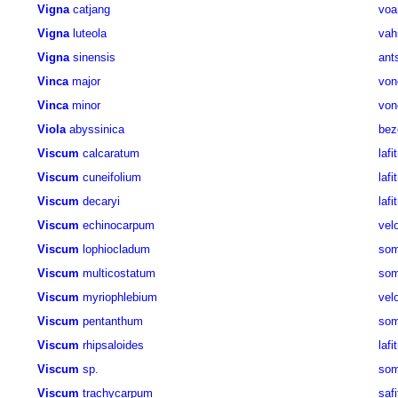
Vigna
catjang
voa
Vigna
luteola
vah
Vigna
sinensis
ant
Vinca
major
von
Vinca
minor
von
Viola
abyssinica
bez
Viscum
calcaratum
lafi
Viscum
cuneifolium
lafi
Viscum
decaryi
lafi
Viscum
echinocarpum
vel
Viscum
lophiocladum
som
Viscum
multicostatum
som
Viscum
myriophlebium
vel
Viscum
pentanthum
som
Viscum
rhipsaloides
lafi
Viscum
sp.
som
Viscum
trachycarpum
safi