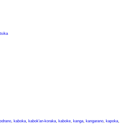
tsika
odrano
,
kaboka
,
kabok'an-koraka
,
kaboke
,
kanga
,
kangarano
,
kapoka
,