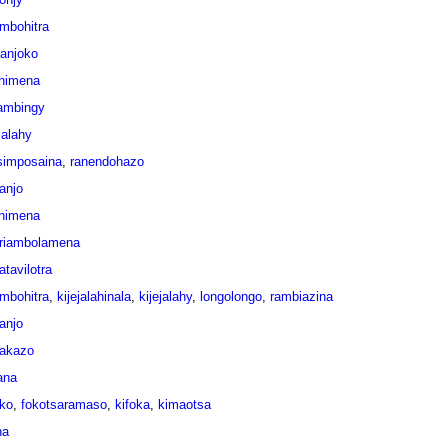
mbohitra
anjoko
ahimena
rambingy
jalahy
imposaina
,
ranendohazo
anjo
ahimena
riambolamena
atavilotra
mbohitra
,
kijejalahinala
,
kijejalahy
,
longolongo
,
rambiazina
anjo
akazo
ana
ko
,
fokotsaramaso
,
kifoka
,
kimaotsa
na