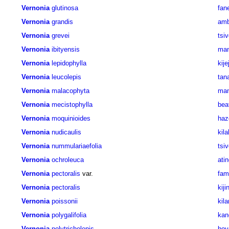
Vernonia
glutinosa
fan
Vernonia
grandis
amb
Vernonia
grevei
tsi
Vernonia
ibityensis
man
Vernonia
lepidophylla
kije
Vernonia
leucolepis
tan
Vernonia
malacophyta
man
Vernonia
mecistophylla
bea
Vernonia
moquinioides
ha
Vernonia
nudicaulis
kil
Vernonia
nummulariaefolia
tsi
Vernonia
ochroleuca
ati
Vernonia
pectoralis
var.
fam
Vernonia
pectoralis
kiji
Vernonia
poissonii
kil
Vernonia
polygalifolia
kan
Vernonia
polytricholepis
hov