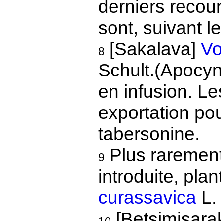
derniers recour
sont, suivant le
[Sakalava]
Vo
8
Schult.(Apocyn
en infusion. Le
exportation pou
tabersonine.
Plus raremen
9
introduite, pla
curassavica
L.
[Betsimisara