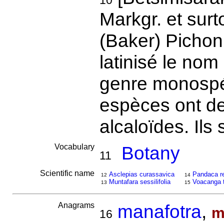
10
Markgr. et surt
(Baker) Pichon
latinisé le no
genre monospé
espèces ont de
alcaloïdes. Ils
Vocabulary
Botany
11
Scientific name
Asclepias curassavica
Pandaca r
12
14
Muntafara sessilifolia
Voacanga t
13
15
Anagrams
manafotra
,
m
16