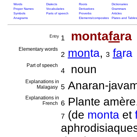
Words
Dialects
Roots
Dictionaries
Proper Names
Vocabularies
Derivatives
Grammars
Symbols
Parts of speech
Proverbs
Articles
Anagrams
Elements/composites
Plates and Tables
monta
fa
ra
Entry
1
Elementary words
mon
ta
,
fa
ra
2
3
Part of speech
noun
4
Explanations in
Anaran-javam
5
Malagasy
Explanations in
Plante amère
6
French
(de
monta
et
7
aphrodisiaque