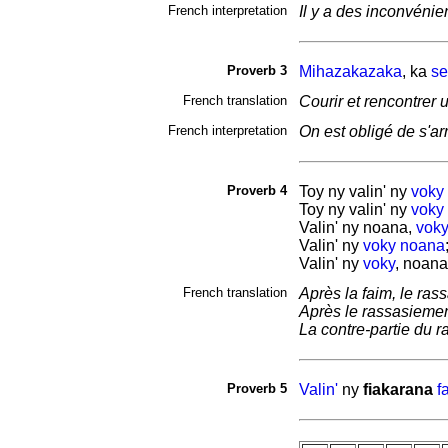
French interpretation
Il y a des inconvénie
Proverb 3
Mihazakazaka
, ka
se
French translation
Courir et rencontrer
French interpretation
On est obligé de s'ar
Proverb 4
Toy ny valin' ny
voky
Toy ny valin' ny
voky
Valin' ny noana,
vok
Valin' ny
voky
noana
Valin' ny
voky
, noana
French translation
Après la faim, le ras
Après le rassasiement
La contre-partie du r
Proverb 5
Valin'
ny
fiakarana
f