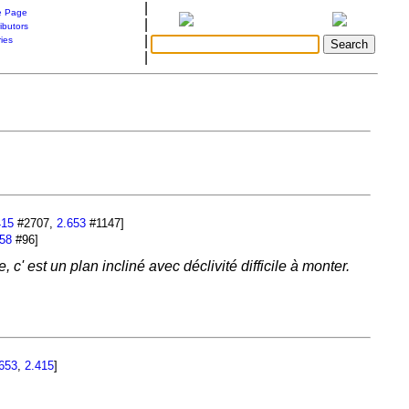
|
 Page
|
ibutors
|
ries
|
415
#2707,
2.653
#1147]
58
#96]
c' est un plan incliné avec déclivité difficile à monter.
653
,
2.415
]