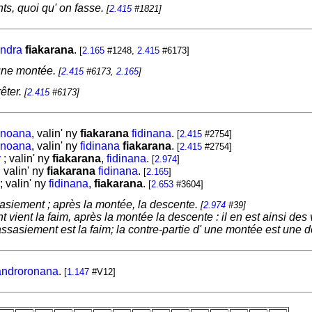
nts, quoi qu' on fasse.
[
2.415
#1821]
ndra
fiakarana
.
[
2.165
#1248,
2.415
#6173]
 une montée.
[
2.415
#6173,
2.165
]
rêter.
[
2.415
#6173]
noana
, valin' ny
fiakarana
fidinana
.
[
2.415
#2754]
noana
, valin' ny
fidinana
fiakarana
.
[
2.415
#2754]
y
; valin' ny
fiakarana
,
fidinana
.
[
2.974
]
; valin' ny
fiakarana
fidinana
.
[
2.165
]
; valin' ny
fidinana
,
fiakarana
.
[
2.653
#3604]
sasiement ; après la montée, la descente.
[
2.974
#39]
 vient la faim, après la montée la descente : il en est ainsi des 
assasiement est la faim; la contre-partie d' une montée est une 
androronana
.
[
1.147
#V12]