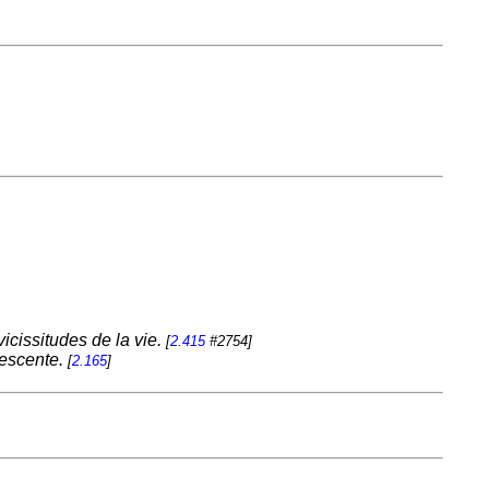
vicissitudes de la vie.
[
2.415
#2754]
descente.
[
2.165
]