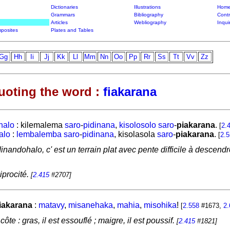
Dictionaries
Illustrations
Home
Grammars
Bibliography
Contr
Articles
Webliography
Inqui
posites
Plates and Tables
Gg
Hh
Ii
Jj
Kk
Ll
Mm
Nn
Oo
Pp
Rr
Ss
Tt
Vv
Zz
uoting the word :
fiakarana
halo
:
kilemalema
saro
-
pidinana
,
kisolosolo
saro
-
piakarana
.
[
2.
alo
:
lembalemba
saro
-
pidinana
,
kisolasola
saro
-
piakarana
.
[
2.5
andohalo, c' est un terrain plat avec pente difficile à descendre, 
iprocité.
[
2.415
#2707]
iakarana
:
matavy
,
misanehaka
,
mahia
,
misohika
!
[
2.558
#1673,
2.
te : gras, il est essouflé ; maigre, il est poussif.
[
2.415
#1821]