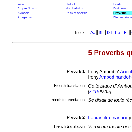
Words
Dialects
Roots
Proper Names
Vocabularies
Derivatives
Symbols
Parts of speech
Proverbs
Anagrams
Elements/com
Index
Aa
Bb
Dd
Ee
Ff
5 Proverbs q
Proverb 1
Irony
Ambodin'
Ando
Irony
Ambodinandoh
French translation
Cette place d' Ambodin
[
2.415
#2707]
French interpretation
Se disait de toute réc
Proverb 2
Lahiantitra
manani
-
p
French translation
Vieux qui monte une cô