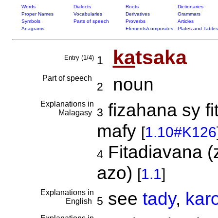
Words
Dialects
Roots
Dictionaries
Proper Names
Vocabularies
Derivatives
Grammars
Symbols
Parts of speech
Proverbs
Articles
Anagrams
Elements/composites
Plates and Tables
ka
tsaka
Entry (1/4)
1
Part of speech
noun
2
Explanations in
fizahana sy fi
3
Malagasy
mafy
[
1.10#K126
Fitadiavana (
4
azo)
[
1.1
]
Explanations in
see
tady
,
kar
5
English