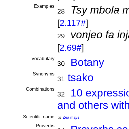
Examples
Tsy mbola 
28
[
2.117#
]
vonjeo fa i
29
[
2.69#
]
Vocabulary
Botany
30
Synonyms
tsako
31
Combinations
10 expressi
32
and others wit
Scientific name
Zea mays
33
Proverbs