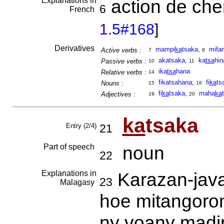
Explanations in
action de che
6
French
1.5#168
]
Derivatives
mampi
ka
tsaka
,
mifa
Active verbs :
7
8
akatsaka
,
ka
tsa
hin
Passive verbs :
10
11
ika
tsa
hana
Relative verbs :
14
fikatsahana
,
fi
ka
ts
Nouns :
15
16
fi
ka
tsaka
,
maha
ka
Adjectives :
19
20
ka
tsaka
Entry (2/4)
21
Part of speech
noun
22
Explanations in
Karazan-java
23
Malagasy
hoe mitangoro
ny voany madin