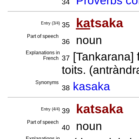
Proverbs co
34
ka
tsaka
Entry (3/4)
35
Part of speech
noun
36
Explanations in
[Tankarana] f
37
French
toits. (antràndr
Synonyms
kasaka
38
katsaka
Entry (4/4)
39
Part of speech
noun
40
Explanations in