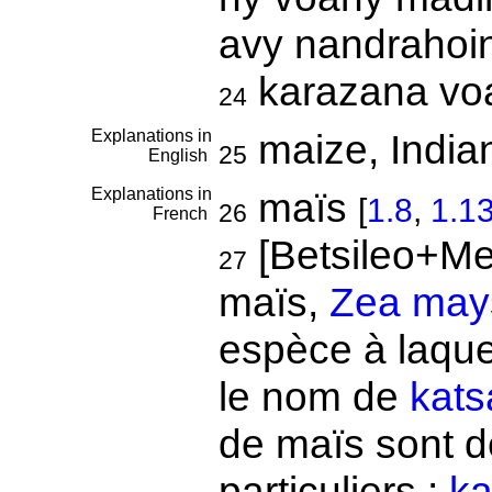
avy nandrahoi
karazana vo
24
Explanations in
maize, India
25
English
Explanations in
maïs
[
1.8
,
1.1
26
French
[Betsileo+Mer
27
maïs,
Zea may
espèce à laque
le nom de
kats
de maïs sont 
particuliers :
ka