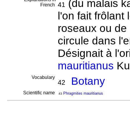
(du malais ka
41
French
l'on fait frôlan
roseaux ou de
circule dans l'e
Désignait à l'o
mauritianus
Ku
Vocabulary
Botany
42
Scientific name
Phragmites mauritianus
43