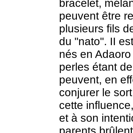
bracelet, méla
peuvent être r
plusieurs fils 
du "nato". II e
nés en Adaoro 
perles étant de
peuvent, en eff
conjurer le so
cette influence
et à son inten
parents brûlent 