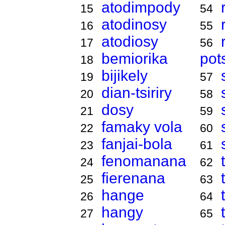
atodimpody
15
54
atodinosy
16
55
atodiosy
17
56
bemiorika
pot
18
bijikely
19
57
dian-tsiriry
20
58
dosy
21
59
famaky vola
22
60
fanjai-bola
23
61
fenomanana
24
62
fierenana
25
63
hange
26
64
hangy
27
65