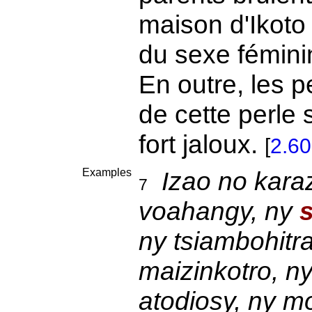
maison d'Ikoto 
du sexe fémini
En outre, les 
de cette perle 
fort jaloux.
[
2.6
Examples
Izao no kara
7
voahangy, ny
ny tsiambohitra,
maizinkotro, ny 
atodiosy, ny m