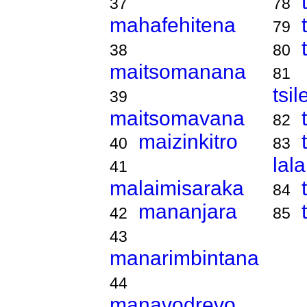
37
78
mahafehitena
79
38
80
maitsomanana
81
tsi
39
maitsomavana
82
maizinkitro
40
83
lal
41
malaimisaraka
84
mananjara
42
85
43
manarimbintana
44
manavodrevo