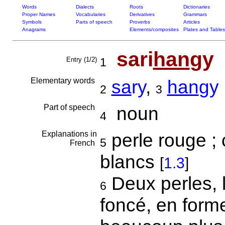
Words
Dialects
Roots
Dictionaries
Proper Names
Vocabularies
Derivatives
Grammars
Symbols
Parts of speech
Proverbs
Articles
Anagrams
Elements/composites
Plates and Tables
sari
han
gy
Entry (1/2)
1
Elementary words
sa
ry
,
han
gy
2
3
Part of speech
noun
4
Explanations in
perle rouge ; 
5
French
blancs
[
1.3
]
Deux perles, l
6
foncé, en forme 