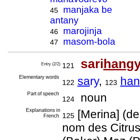
manjaka be
45
antany
marojinja
46
masom-bola
47
sari
han
g
Entry (2/2)
121
Elementary words
sa
ry
,
han
122
123
Part of speech
noun
124
Explanations in
[Merina] (d
125
French
nom des Citrus