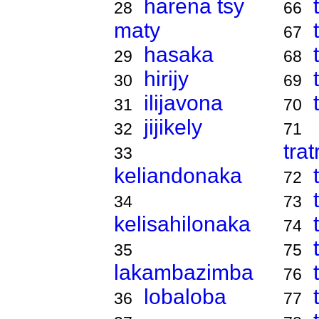
harena tsy
28
66
maty
67
hasaka
29
68
hirijy
30
69
ilijavona
31
70
jijikely
32
71
tra
33
keliandonaka
72
34
73
kelisahilonaka
74
35
75
lakambazimba
76
lobaloba
36
77