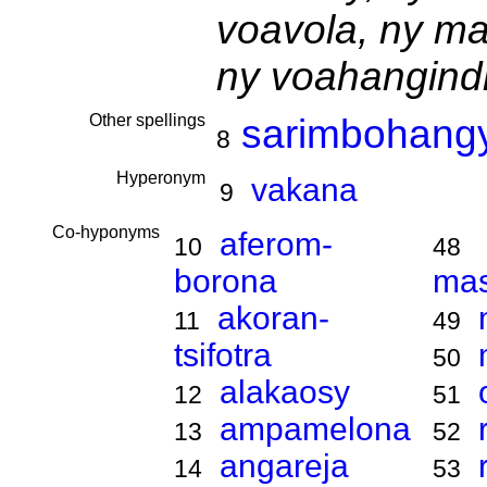
voavola, ny ma
ny voahangind
Other spellings
sarimbohang
8
Hyperonym
vakana
9
Co-hyponyms
aferom-
10
48
borona
ma
akoran-
11
49
tsifotra
50
alakaosy
12
51
ampamelona
13
52
angareja
14
53