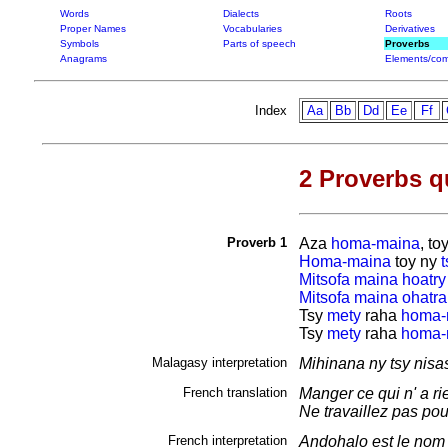
Words
Dialects
Roots
Proper Names
Vocabularies
Derivatives
Symbols
Parts of speech
Proverbs
Anagrams
Elements/com
Index
Aa
Bb
Dd
Ee
Ff
2 Proverbs q
Proverb 1
Aza
homa-maina
, to
Homa-maina
toy ny
t
Mitsofa
maina
hoatry
Mitsofa
maina
ohatra
Tsy
mety
raha
homa-
Tsy
mety
raha
homa-
Malagasy interpretation
Mihinana ny tsy nis
French translation
Manger ce qui n' a r
Ne travaillez pas po
French interpretation
Andohalo est le nom d