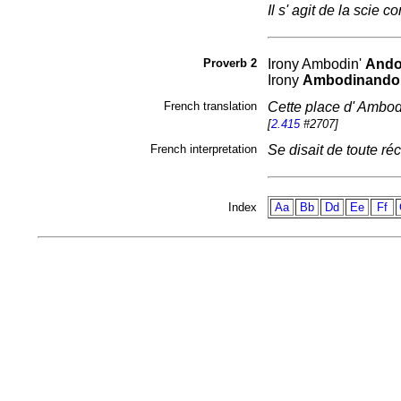
Il s' agit de la scie
Proverb 2
Irony
Ambodin'
Ando
Irony
Ambodinando
French translation
Cette place d' Ambodin
[
2.415
#2707]
French interpretation
Se disait de toute réc
Index
Aa
Bb
Dd
Ee
Ff