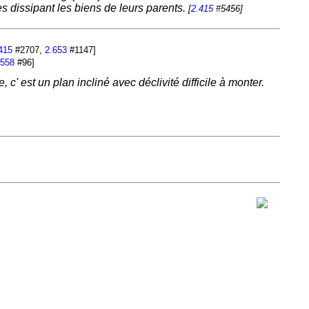
es dissipant les biens de leurs parents.
[
2.415
#5456]
415
#2707,
2.653
#1147]
.558
#96]
c' est un plan incliné avec déclivité difficile à monter.