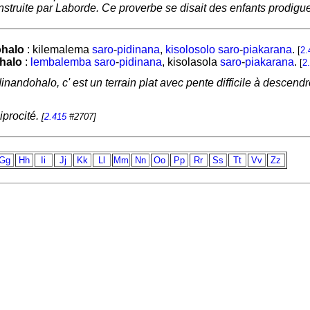
 construite par Laborde. Ce proverbe se disait des enfants prodigu
halo
:
kilemalema
saro
-
pidinana
,
kisolosolo
saro
-
piakarana
.
[
2.
halo
:
lembalemba
saro
-
pidinana
,
kisolasola
saro
-
piakarana
.
[
2
andohalo, c' est un terrain plat avec pente difficile à descendre, 
iprocité.
[
2.415
#2707]
Gg
Hh
Ii
Jj
Kk
Ll
Mm
Nn
Oo
Pp
Rr
Ss
Tt
Vv
Zz