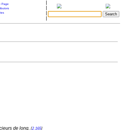
|
 Page
|
ibutors
|
ries
|
cieurs de long.
[
2.165
]