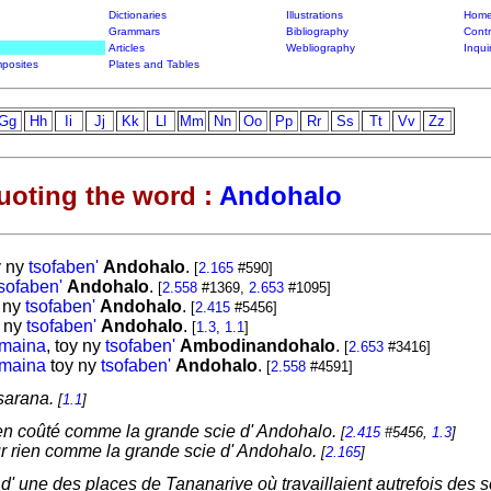
Dictionaries
Illustrations
Home
Grammars
Bibliography
Contr
Articles
Webliography
Inqui
posites
Plates and Tables
Gg
Hh
Ii
Jj
Kk
Ll
Mm
Nn
Oo
Pp
Rr
Ss
Tt
Vv
Zz
uoting the word :
Andohalo
y ny
tsofaben'
Andohalo
.
[
2.165
#590]
sofaben'
Andohalo
.
[
2.558
#1369,
2.653
#1095]
ny
tsofaben'
Andohalo
.
[
2.415
#5456]
ny
tsofaben'
Andohalo
.
[
1.3
,
1.1
]
maina
, toy ny
tsofaben'
Ambodinandohalo
.
[
2.653
#3416]
maina
toy ny
tsofaben'
Andohalo
.
[
2.558
#4591]
asarana.
[
1.1
]
ien coûté comme la grande scie d' Andohalo.
[
2.415
#5456,
1.3
]
ur rien comme la grande scie d' Andohalo.
[
2.165
]
' une des places de Tananarive où travaillaient autrefois des s