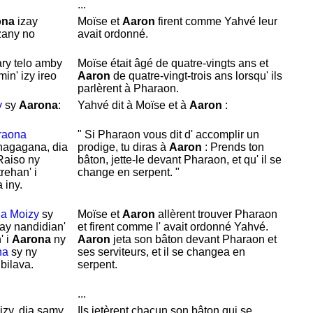
...
ona
izay
Moïse et
Aaron
firent comme
Yahvé leur
zany no
avait ordonné.
ry telo amby
Moïse était âgé de quatre-vingts ans et
amin' izy ireo
Aaron
de quatre-vingt-trois ans lorsqu' ils
parlèrent à
Pharaon.
y
sy
Aarona
:
Yahvé dit à
Moïse et à
Aaron
:
raona
" Si
Pharaon vous dit d' accomplir un
hagagana, dia
prodige, tu diras à
Aaron
: Prends ton
Raiso ny
bâton, jette-le devant
Pharaon, et qu' il se
rehan' i
change en serpent. "
a iny.
na
Moizy
sy
Moïse et
Aaron
allèrent trouver
Pharaon
ay nandidian'
et firent comme l' avait ordonné
Yahvé.
' i
Aarona
ny
Aaron
jeta son bâton devant
Pharaon et
na
sy ny
ses serviteurs, et il se changea en
bilava.
serpent.
...
izy, dia samy
Ils jetèrent chacun son bâton qui se