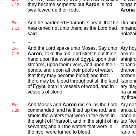
they became serpents: but
Aaron
' s rod
tonga m
7.12
swallowed up their rods.
Arona
And he hardened
Pharaoh' s heart, that he
Dia nih
Eks
hearkened not unto them; as the
Lord had
nihaino
7.13
said.
nolazai
...
...
...
And the
Lord spake unto
Moses, Say unto
Ary ho
Eks
Aaron
, Take thy rod, and stretch out thine
amin' i
7.19
hand upon the waters of
Egypt, upon their
ahinjir
streams, upon their rivers, and upon their
tanana
ponds, and upon all their pools of water,
dranon
that they may become blood; and that
amboni
there may be blood throughout all the land
kamorin
of
Egypt, both in vessels of wood, and in
ary his
vessels of stone.
na amin
ny fito
And
Moses and
Aaron
did so, as the
Lord
Ary nat
Eks
commanded; and he lifted up the rod, and
araka i
7.20
smote the waters that were in the river, in
nanain
the sight of
Pharaoh, and in the sight of his
tao Nei
servants; and all the waters that were in
imason
the river were turned to blood.
rano re