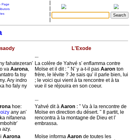
|
 Page
|
ibutors
|
ries
|
a
ksaody
L'Exode
...
ny fahatezeran'
La colère de
Yahvé s' enflamma contre
eo va
Aarona
,
Moïse et il dit : " N' y a-t-il pas
Aaron
ton
ntatro fa tsy
frère, le lévite ? Je sais qu' il parle bien, lui
ny. Ary indro
; le voici qui vient à ta rencontre et à ta
ka ho faly ny
vue il se réjouira en son coeur.
...
rona
hoe:
Yahvé dit à
Aaron
: " Va à la rencontre de
oizy
any an'
Moïse en direction du désert. " Il partit, le
 ka nifanena
rencontra à la montagne de
Dieu et l'
mbohitr'
embrassa.
 azy.
 i
Aarona
Moïse informa
Aaron
de toutes les