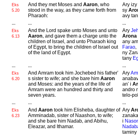
And they met
Moses and
Aaron
, who
Ary izy
Eks
stood in the way, as they came forth from
sy
Aro
5.20
Pharaoh:
avy tan
...
...
...
And the
Lord spake unto
Moses and unto
Ary
Je
Eks
Aaron
, and gave them a charge unto the
Arona
6.13
children of
Israel, and unto
Pharaoh king
any am
of
Egypt, to bring the children of
Israel out
Farao
,
of the land of
Egypt.
ny Zan
tany
Eg
...
...
...
And
Amram took him
Jochebed his father'
Ary
Am
Eks
s sister to wife; and she bare him
Aaron
anabavi
6.20
and
Moses: and the years of the life of
an' i
A
Amram were an hundred and thirty and
andro n
seven years.
telo-po
...
...
...
And
Aaron
took him
Elisheba, daughter of
Ary
Ar
Eks
Amminadab, sister of
Naashon, to wife;
zanaka
6.23
and she bare him
Nadab, and
Abihu,
i
Naso
Eleazar, and
Ithamar.
Nadab
taminy 