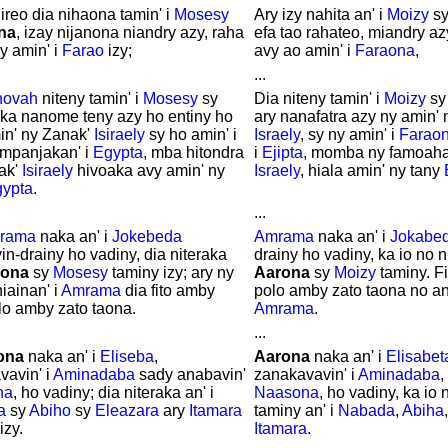
 ireo dia nihaona tamin' i
Mosesy
Ary izy nahita an' i
Moizy
s
na
, izay nijanona niandry azy, raha
efa tao rahateo, miandry az
y amin' i
Farao
izy;
avy ao amin' i
Faraona
,
...
hovah
niteny tamin' i
Mosesy
sy
Dia niteny tamin' i
Moizy
s
ka nanome teny azy ho entiny ho
ary nanafatra azy ny amin' 
in' ny Zanak'
Isiraely
sy ho amin' i
Israely
, sy ny amin' i
Farao
 mpanjakan' i
Egypta
, mba hitondra
i
Ejipta
, momba ny famoaha
ak'
Isiraely
hivoaka avy amin' ny
Israely
, hiala amin' ny tany
ypta
.
...
rama
naka an' i
Jokebeda
Amrama
naka an' i
Jokabe
n-drainy ho vadiny, dia niteraka
drainy ho vadiny, ka io no ni
rona
sy
Mosesy
taminy izy; ary ny
Aarona
sy
Moizy
taminy. Fi
iainan' i
Amrama
dia fito amby
polo amby zato taona no and
lo amby zato taona.
Amrama
.
...
ona
naka an' i
Eliseba
,
Aarona
naka an' i
Elisabet
vavin' i
Aminadaba
sady anabavin'
zanakavavin' i
Aminadaba
,
na
, ho vadiny; dia niteraka an' i
Naasona
, ho vadiny, ka io 
a
sy
Abiho
sy
Eleazara
ary
Itamara
taminy an' i
Nabada
,
Abiha
izy.
Itamara
.