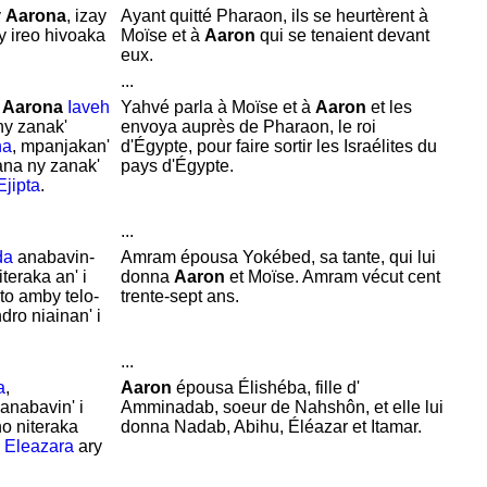
y
Aarona
, izay
Ayant quitté
Pharaon, ils se heurtèrent à
y ireo hivoaka
Moïse et à
Aaron
qui se tenaient devant
eux.
...
y
Aarona
Iaveh
Yahvé parla à
Moïse et à
Aaron
et les
ny zanak'
envoya auprès de
Pharaon, le roi
na
, mpanjakan'
d'
Égypte, pour faire sortir les
Israélites du
na ny zanak'
pays d'
Égypte.
Ejipta
.
...
da
anabavin-
Amram épousa
Yokébed, sa tante, qui lui
teraka an' i
donna
Aaron
et
Moïse.
Amram vécut cent
to amby telo-
trente-sept ans.
ro niainan' i
...
a
,
Aaron
épousa
Élishéba, fille d'
 anabavin' i
Amminadab, soeur de
Nahshôn, et elle lui
no niteraka
donna
Nadab,
Abihu,
Éléazar et
Itamar.
,
Eleazara
ary