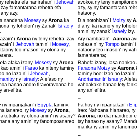
ny rehetra efa nanirahan' i
Jehovah
avokoa ny teny nampitondr
izay famantarana rehetra efa
azy, sy ny famantarana reh
iany azy.
hataony.
sa nandeha
Mosesy
sy
Arona
ka
Dia notohizan' i
Moizy
sy
A
ona ny loholon' ny Zanak'
Isiraely
diany, ka namory ny loholo
.
amin' ny zanak'
Israely
izy.
azain' i
Arona
ny teny rehetra izay
Ary nambaran' i
Aarona
av
azain' i
Jehovah
tamin' i
Mosesy
,
nolazain' ny
Tompo
tamin' 
ataony teo imason' ny olona ny
nataony teo imason' ny va
arana.
famantarana;
efa afaka izany,
Mosesy
sy
Arona
Rahefa izany, lasa nankao 
nkao amin' i
Farao
ka niteny taminy
Faraona
Moizy
sy
Aarona
ao no lazain' i
Jehovah
,
taminy hoe: Izao no lazain'
manitry
ny
Isiraely
: Alefaso ny
Andriamanitr
'
Israely
: Alef
mba hanao andro firavoravoana ho
vahoakako hanao fety fank
 an-efitra.
any an' efitra.
...
y ny mpanjakan' i
Egypta
taminy:
Fa hoy ny mpanjakan' i
Eji
a ianareo, ry
Mosesy
sy
Arona
,
ireo: Nahoana hianareo, ry
aketraka ny olona amin' ny asany?
Aarona
, no dia mandrebir
ana any amin' ny fanompoanareo
tsy hanao ny asany? Man
mankany amin' ny fanompo
...