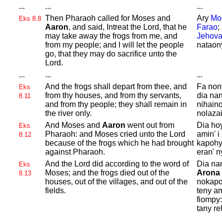
...
...
...
Then
Pharaoh called for
Moses and
Ary
Mo
Eks 8.8
Aaron
, and said, Intreat the
Lord, that he
Farao
;
may take away the frogs from me, and
Jehov
from my people; and I will let the people
nataony
go, that they may do sacrifice unto the
Lord.
...
...
...
And the frogs shall depart from thee, and
Fa nony
Eks
from thy houses, and from thy servants,
dia nan
8.11
and from thy people; they shall remain in
nihaino
the river only.
nolazai
And
Moses and
Aaron
went out from
Dia ho
Eks
Pharaoh: and
Moses cried unto the
Lord
amin' i
8.12
because of the frogs which he had brought
kapohy
against
Pharaoh.
eran' n
And the
Lord did according to the word of
Dia nan
Eks
Moses; and the frogs died out of the
Arona
8.13
houses, out of the villages, and out of the
nokapo
fields.
teny am
fiompy
tany re
...
...
...