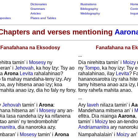
Dictionaries
Illustrations
Home
Grammars
Bibliography
Contr
Articles
Webliography
Inqui
posites
Plates and Tables
Chapters and verses mentioning
Aaron
Fanafahana na Eksodosy
Fanafahana na E
...
ehitra tamin' i
Mosesy
ny
Dia nirehitra tamin' i
Moizy
eran' i
Jehovah
, ka hoy Izy: Tsy ao
ny
Tompo
, ka hoy izy: Tsy 
va
Arona
Levita
rahalahinao?
rahalahinao, ilay
Levita
? Fa
o fa mahay mandaha-teny izy. Ary
hananosarotra izy raha hite
oa, avy hitsena anao izy; koa
tamy hitsena anao aza izy, 
mahita anao izy, dia ho faly ny fony.
fony rahefa mahita anao.
...
y
Jehovah
tamin' i
Arona
:
Ary
Iaveh
nilaza tamin' i
Aa
ana hitsena an' i
Mosesy
any an-
Mandehana mitsena an' i
M
 Dia lasa nandeha izy ka nifanena
efitra. Dia niainga
Aarona
,
tao amin' ny tendrombohitr'
tamin' i
Moizy
teo an-tendro
manitra
, dia nanoroka azy.
Andriamanitra
ary nanoroka
mbaran' i
Mosesy
tamin' i
Arona
Nampahalalain' i
Moizy
an'