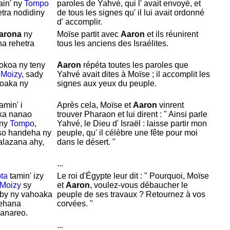
ain' ny
Tompo
paroles de
Yahvé, qui l' avait envoyé, et
etra nodidiny
de tous les signes qu' il lui avait ordonné
d' accomplir.
arona
ny
Moïse partit avec
Aaron
et ils réunirent
na rehetra
tous les anciens des
Israélites.
okoa ny teny
Aaron
répéta toutes les paroles que
i
Moizy
, sady
Yahvé avait dites à
Moïse ; il accomplit les
hoaka ny
signes aux yeux du peuple.
amin' i
Après cela,
Moïse et
Aaron
vinrent
ka nanao
trouver
Pharaon et lui dirent : " Ainsi parle
 ny
Tompo
,
Yahvé, le
Dieu d'
Israël : laisse partir mon
aso handeha ny
peuple, qu' il célèbre une fête pour moi
alazana ahy,
dans le désert. "
...
pta
tamin' izy
Le roi d'
Égypte leur dit : " Pourquoi,
Moïse
Moizy
sy
et
Aaron
, voulez-vous débaucher le
eby ny vahoaka
peuple de ses travaux ? Retournez à vos
dehana
corvées. "
anareo.
...