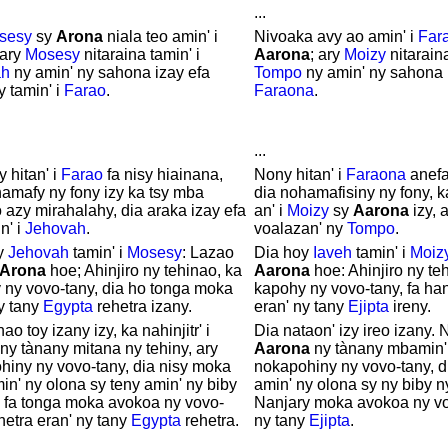
...
sesy
sy
Arona
niala teo amin' i
Nivoaka avy ao amin' i
Far
 ary
Mosesy
nitaraina tamin' i
Aarona
; ary
Moizy
nitarain
ah
ny amin' ny sahona izay efa
Tompo
ny amin' ny sahona 
 tamin' i
Farao
.
Faraona
.
...
 hitan' i
Farao
fa nisy hiainana,
Nony hitan' i
Faraona
anefa
amafy ny fony izy ka tsy mba
dia nohamafisiny ny fony, k
 azy mirahalahy, dia araka izay efa
an' i
Moizy
sy
Aarona
izy, 
n' i
Jehovah
.
voalazan' ny
Tompo
.
y
Jehovah
tamin' i
Mosesy
: Lazao
Dia hoy
Iaveh
tamin' i
Moiz
Arona
hoe; Ahinjiro ny tehinao, ka
Aarona
hoe: Ahinjiro ny te
 ny vovo-tany, dia ho tonga moka
kapohy ny vovo-tany, fa ha
y tany
Egypta
rehetra izany.
eran' ny tany
Ejipta
ireny.
ao toy izany izy, ka nahinjitr' i
Dia nataon' izy ireo izany. Na
ny tànany mitana ny tehiny, ary
Aarona
ny tànany mbamin' 
hiny ny vovo-tany, dia nisy moka
nokapohiny ny vovo-tany, 
in' ny olona sy teny amin' ny biby
amin' ny olona sy ny biby 
: fa tonga moka avokoa ny vovo-
Nanjary moka avokoa ny vo
hetra eran' ny tany
Egypta
rehetra.
ny tany
Ejipta
.
...