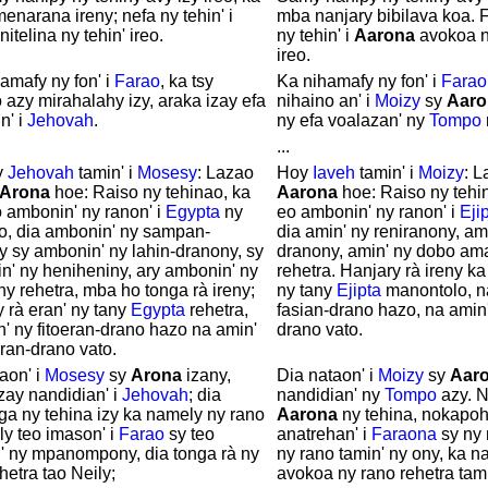
enarana ireny; nefa ny tehin' i
mba nanjary bibilava koa. F
nitelina ny tehin' ireo.
ny tehin' i
Aarona
avokoa ny
ireo.
amafy ny fon' i
Farao
, ka tsy
Ka nihamafy ny fon' i
Farao
 azy mirahalahy izy, araka izay efa
nihaino an' i
Moizy
sy
Aaro
n' i
Jehovah
.
ny efa voalazan' ny
Tompo
...
y
Jehovah
tamin' i
Mosesy
: Lazao
Hoy
Iaveh
tamin' i
Moizy
: L
Arona
hoe: Raiso ny tehinao, ka
Aarona
hoe: Raiso ny tehin
o ambonin' ny ranon' i
Egypta
ny
eo ambonin' ny ranon' i
Eji
o, dia ambonin' ny sampan-
dia amin' ny reniranony, am
y sy ambonin' ny lahin-dranony, sy
dranony, amin' ny dobo am
n' ny heniheniny, ary ambonin' ny
rehetra. Hanjary rà ireny ka
y rehetra, mba ho tonga rà ireny;
ny tany
Ejipta
manontolo, n
y rà eran' ny tany
Egypta
rehetra,
fasian-drano hazo, na amin'
' ny fitoeran-drano hazo na amin'
drano vato.
eran-drano vato.
aon' i
Mosesy
sy
Arona
izany,
Dia nataon' i
Moizy
sy
Aar
zay nandidian' i
Jehovah
; dia
nandidian' ny
Tompo
azy. N
ga ny tehina izy ka namely ny rano
Aarona
ny tehina, nokapoh
ly teo imason' i
Farao
sy teo
anatrehan' i
Faraona
sy ny
' ny mpanompony, dia tonga rà ny
ny rano tamin' ny ony, ka na
hetra tao Neily;
avokoa ny rano rehetra tami