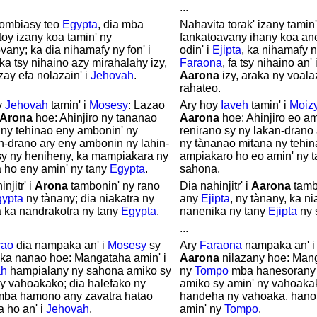
...
 ombiasy teo
Egypta
, dia mba
Nahavita torak' izany tamin
oy izany koa tamin' ny
fankatoavany ihany koa a
vany; ka dia nihamafy ny fon' i
odin' i
Ejipta
, ka nihamafy ny
 ka tsy nihaino azy mirahalahy izy,
Faraona
, fa tsy nihaino an' 
zay efa nolazain' i
Jehovah
.
Aarona
izy, araka ny voal
rahateo.
y
Jehovah
tamin' i
Mosesy
: Lazao
Ary hoy
Iaveh
tamin' i
Moiz
Arona
hoe: Ahinjiro ny tananao
Aarona
hoe: Ahinjiro eo a
 ny tehinao eny ambonin' ny
renirano sy ny lakan-drano 
-drano ary eny ambonin ny lahin-
ny tànanao mitana ny tehin
sy ny heniheny, ka mampiakara ny
ampiakaro ho eo amin' ny 
 ho eny amin' ny tany
Egypta
.
sahona.
njitr' i
Arona
tambonin' ny rano
Dia nahinjitr' i
Aarona
tamb
ypta
ny tànany; dia niakatra ny
any
Ejipta
, ny tànany, ka ni
 ka nandrakotra ny tany
Egypta
.
nanenika ny tany
Ejipta
ny 
...
rao
dia nampaka an' i
Mosesy
sy
Ary
Faraona
nampaka an' 
ka nanao hoe: Mangataha amin' i
Aarona
nilazany hoe: Man
ah
hampialany ny sahona amiko sy
ny
Tompo
mba hanesorany
ny vahoakako; dia halefako ny
amiko sy amin' ny vahoakak
mba hamono any zavatra hatao
handeha ny vahoaka, hano
ra ho an' i
Jehovah
.
amin' ny
Tompo
.