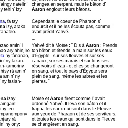
aingy natelin'
changea en serpent, mais le bâton d'
 tehin' izy
Aaron
engloutit leurs bâtons.
na
, fa tsy
Cependant le coeur de
Pharaon s'
na
izy, araka
endurcit et il ne les écouta pas, comme l'
rahateo.
avait prédit
Yahvé.
...
azao amin' i
Yahvé dit à
Moïse : " Dis à
Aaron
: Prends
ao ary ahinjiro
ton bâton et étends la main sur les eaux
pta
ny tànanao,
d'
Égypte - sur ses fleuves et sur ses
in' ny lakan-
canaux, sur ses marais et sur tous ses
an-kamoriny
réservoirs d' eau - et elles se changeront
 hisy rà amin'
en sang, et tout le pays d'
Égypte sera
a amin' ny
plein de sang, même les arbres et les
 ny fasian-
pierres. "
ona
izay
Moïse et
Aaron
firent comme l' avait
aingain' i
ordonné
Yahvé. Il leva son bâton et il
iny teo
frappa les eaux qui sont dans le
Fleuve
 mpanompony
aux yeux de
Pharaon et de ses serviteurs,
njary rà
et toutes les eaux qui sont dans le
Fleuve
n' ny ony;
se changèrent en sang.