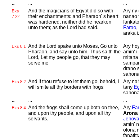
...
...
...
And the magicians of
Egypt did so with
Ary ny
Eks
their enchantments: and
Pharaoh' s heart
nanao t
7.22
was hardened, neither did he hearken
fankato
unto them; as the
Lord had said.
Farao
,
araka i
And the
Lord spake unto
Moses, Go unto
Ary ho
Eks 8.1
Pharaoh, and say unto him, Thus saith the
amin' i
Lord, Let my people go, that they may
mitana
serve me.
sampan
drano 
sahona
And if thou refuse to let them go, behold, I
Ary nahi
Eks 8.2
will smite all thy borders with frogs:
tany
Eg
sahona
...
...
...
And the frogs shall come up both on thee,
Ary
Fa
Eks 8.4
and upon thy people, and upon all thy
Arona
servants.
Jehov
amin' 
olona 
fanatit