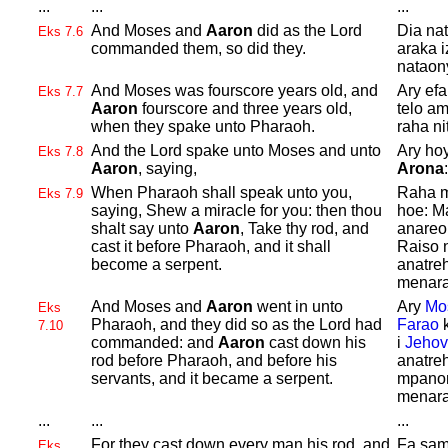
...
...
...
And
Moses and
Aaron
did as the
Lord
Dia nat
Eks 7.6
commanded them, so did they.
araka i
nataon
And
Moses was fourscore years old, and
Ary ef
Eks 7.7
Aaron
fourscore and three years old,
telo a
when they spake unto
Pharaoh.
raha ni
And the
Lord spake unto
Moses and unto
Ary ho
Eks 7.8
Aaron
, saying,
Arona
:
When
Pharaoh shall speak unto you,
Raha m
Eks 7.9
saying, Shew a miracle for you: then thou
hoe: M
shalt say unto
Aaron
, Take thy rod, and
anareo,
cast it before
Pharaoh, and it shall
Raiso n
become a serpent.
anatreh
menara
And
Moses and
Aaron
went in unto
Ary
Mo
Eks
Pharaoh, and they did so as the
Lord had
Farao
k
7.10
commanded: and
Aaron
cast down his
i
Jeho
rod before
Pharaoh, and before his
anatreh
servants, and it became a serpent.
mpanom
menara
...
...
...
For they cast down every man his rod, and
Fa samy
Eks