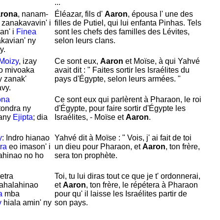
...
rona
, nanam-
Éléazar, fils d'
Aaron
, épousa l' une des
 zanakavavin' i
filles de
Putiel, qui lui enfanta
Pinhas. Tels
 an' i
Finea
sont les chefs des familles des
Lévites,
akavian' ny
selon leurs clans.
y.
Moizy
, izay
Ce sont eux,
Aaron
et
Moïse, à qui
Yahvé
o mivoaka
avait dit : " Faites sortir les
Israélites du
 zanak'
pays d'
Égypte, selon leurs armées. "
avy.
ona
Ce sont eux qui parlèrent à
Pharaon, le roi
tondra ny
d'
Égypte, pour faire sortir d'
Égypte les
 any
Ejipta
; dia
Israélites, -
Moïse et
Aaron
.
y
: Indro hianao
Yahvé dit à
Moïse : " Vois, j' ai fait de toi
ra
eo imason' i
un dieu pour
Pharaon, et
Aaron
, ton frère,
ahinao no ho
sera ton prophète.
etra
Toi, tu lui diras tout ce que je t' ordonnerai,
ahalahinao
et
Aaron
, ton frère, le répétera à
Pharaon
a
mba
pour qu' il laisse les
Israélites partir de
y
hiala amin' ny
son pays.