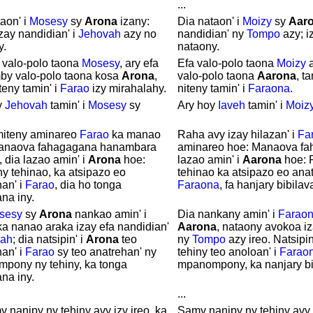
...
aon' i
Mosesy
sy
Arona
izany:
Dia nataon' i
Moizy
sy
Aar
zay nandidian' i
Jehovah
azy no
nandidian' ny
Tompo
azy; i
y.
nataony.
a valo-polo taona
Mosesy
, ary efa
Efa valo-polo taona
Moizy
a
mby valo-polo taona kosa
Arona
,
valo-polo taona
Aarona
, t
teny tamin' i
Farao
izy mirahalahy.
niteny tamin' i
Faraona
.
y
Jehovah
tamin' i
Mosesy
sy
Ary hoy
Iaveh
tamin' i
Moiz
iteny aminareo
Farao
ka manao
Raha avy izay hilazan' i
Fa
anaova fahagagana hanambara
aminareo hoe: Manaova fa
 dia lazao amin' i
Arona
hoe:
lazao amin' i
Aarona
hoe: 
y tehinao, ka atsipazo eo
tehinao ka atsipazo eo anat
an' i
Farao
, dia ho tonga
Faraona
, fa hanjary bibilav
na iny.
sesy
sy
Arona
nankao amin' i
Dia nankany amin' i
Farao
a nanao araka izay efa nandidian'
Aarona
, nataony avokoa iz
vah
; dia natsipin' i
Arona
teo
ny
Tompo
azy ireo. Natsipin
an' i
Farao
sy teo anatrehan' ny
tehiny teo anoloan' i
Farao
pony ny tehiny, ka tonga
mpanompony, ka nanjary bi
na iny.
...
 nanipy ny tehiny avy izy ireo, ka
Samy nanipy ny tehiny avy 