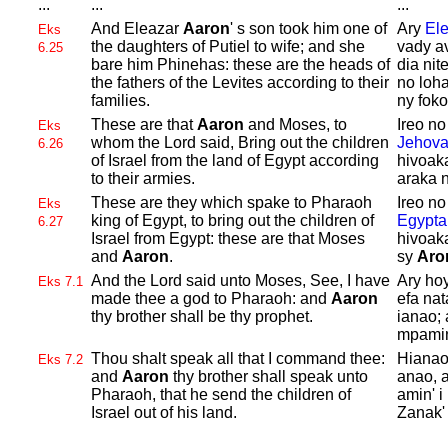
...
...
...
And
Eleazar
Aaron
' s son took him one of
Ary
El
Eks
the daughters of
Putiel to wife; and she
vady av
6.25
bare him
Phinehas: these are the heads of
dia nit
the fathers of the
Levites according to their
no loha
families.
ny fok
These are that
Aaron
and
Moses, to
Ireo n
Eks
whom the
Lord said, Bring out the children
Jehov
6.26
of
Israel from the land of
Egypt according
hivoak
to their armies.
araka 
These are they which spake to
Pharaoh
Ireo no
Eks
king of
Egypt, to bring out the children of
Egypta
6.27
Israel from
Egypt: these are that
Moses
hivoak
and
Aaron
.
sy
Aro
And the
Lord said unto
Moses, See, I have
Ary ho
Eks 7.1
made thee a god to
Pharaoh: and
Aaron
efa nat
thy brother shall be thy prophet.
ianao;
mpamin
Thou shalt speak all that I command thee:
Hianao 
Eks 7.2
and
Aaron
thy brother shall speak unto
anao, 
Pharaoh, that he send the children of
amin' i
Israel out of his land.
Zanak