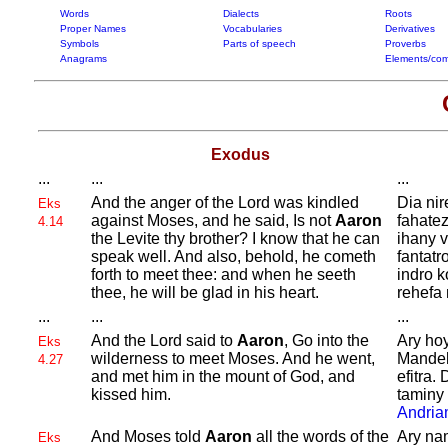
Words
Dialects
Roots
Proper Names
Vocabularies
Derivatives
Symbols
Parts of speech
Proverbs
Anagrams
Elements/com
Exodus
...
...
...
And the anger of the
Lord was kindled
Dia nir
Eks
against
Moses, and he said, Is not
Aaron
fahatez
4.14
the
Levite thy brother? I know that he can
ihany 
speak well. And also, behold, he cometh
fantatr
forth to meet thee: and when he seeth
indro k
thee, he will be glad in his heart.
rehefa 
...
...
...
And the
Lord said to
Aaron
, Go into the
Ary ho
Eks
wilderness to meet
Moses. And he went,
Mandeh
4.27
and met him in the mount of
God, and
efitra.
kissed him.
taminy 
Andria
And
Moses told
Aaron
all the words of the
Ary na
Eks