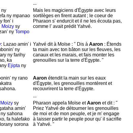
...
' ny
Mais les magiciens d'
Égypte avec leurs
nefa ny mpanao
sortilèges en firent autant ; le coeur de
 fon' i
Pharaon s' endurcit et il ne les écouta pas,
i
Moizy
sy
comme l' avait prédit
Yahvé.
azan' ny
Tompo
y
: Lazao amin' i
Yahvé dit à
Moïse : " Dis à
Aaron
:
Étends
mbonin' ny
ta main avec ton bâton sur les fleuves, les
ary ny farihy
canaux et les marais, et fais monter les
ao, ka
grenouilles sur la terre d'
Égypte. "
tany
Ejipta
ny
onin' ny rano
Aaron
étendit la main sur les eaux
akatra
d'
Égypte, les grenouilles montèrent et
sahona.
recouvrirent la terre d'
Égypte.
...
i
Moizy
sy
Pharaon appela
Moïse et
Aaron
et dit : "
gataha amin'
Priez
Yahvé de détourner les grenouilles
 ny sahona
de moi et de mon peuple, et je m' engage
o, fa halefako
à laisser partir le peuple pour qu' il sacrifie
lorany sorona
à
Yahvé. "