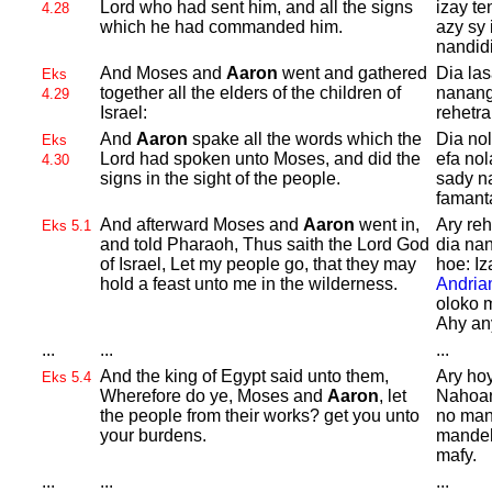
Lord who had sent him, and all the signs
izay te
4.28
which he had commanded him.
azy sy 
nandid
And
Moses and
Aaron
went and gathered
Dia la
Eks
together all the elders of the children of
nanang
4.29
Israel:
rehetra
And
Aaron
spake all the words which the
Dia nol
Eks
Lord had spoken unto
Moses, and did the
efa nol
4.30
signs in the sight of the people.
sady n
famant
And afterward
Moses and
Aaron
went in,
Ary reh
Eks 5.1
and told
Pharaoh, Thus saith the
Lord
God
dia na
of
Israel, Let my people go, that they may
hoe: Iz
hold a feast unto me in the wilderness.
Andria
oloko 
Ahy any
...
...
...
And the king of
Egypt said unto them,
Ary ho
Eks 5.4
Wherefore do ye,
Moses and
Aaron
, let
Nahoan
the people from their works? get you unto
no man
your burdens.
mandeh
mafy.
...
...
...