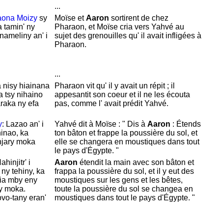
...
aona
Moizy
sy
Moïse et
Aaron
sortirent de chez
a tamin' ny
Pharaon, et
Moïse cria vers
Yahvé au
nameliny an' i
sujet des grenouilles qu' il avait infligées à
Pharaon.
...
 nisy hiainana
Pharaon vit qu' il y avait un répit ; il
a tsy nihaino
appesantit son coeur et il ne les écouta
araka ny efa
pas, comme l' avait prédit
Yahvé.
y
: Lazao an' i
Yahvé dit à
Moïse : " Dis à
Aaron
:
Étends
hinao, ka
ton bâton et frappe la poussière du sol, et
njary moka
elle se changera en moustiques dans tout
le pays d'
Égypte. "
hinjitr' i
Aaron
étendit la main avec son bâton et
ny tehiny, ka
frappa la poussière du sol, et il y eut des
dia mby eny
moustiques sur les gens et les bêtes,
ny moka.
toute la poussière du sol se changea en
vo-tany eran'
moustiques dans tout le pays d'
Égypte. "
...