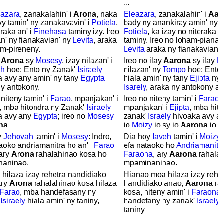
...
eazara
, zanakalahin' i
Arona
, naka
Eleazara
, zanakalahin' i
Aa
y tamin' ny zanakavavin' i
Potiela
,
bady ny anankiray amin' ny
eraka an' i
Finehasa
taminy izy. Ireo
Fotiela
, ka izay no niteraka
n' ny fianakavian' ny
Levita
, araka
taminy. Ireo no loham-pian
om-pireneny.
Levita
araka ny fianakavian
o
Arona
sy
Mosesy
, izay nilazan' i
Ireo no ilay
Aarona
sy ilay
ah
hoe: Ento ny Zanak'
Isiraely
nilazan' ny
Tompo
hoe: Ent
a avy any amin' ny tany
Egypta
hiala amin' ny tany
Ejipta
ny
ny antokony.
Isarely
, araka ny antokony 
 niteny tamin' i
Farao
, mpanjakan' i
Ireo no niteny tamin' i
Fara
, mba hitondra ny Zanak'
Isiraely
mpanjakan' i
Ejipta
, mba hi
a avy any
Egypta
; ireo no
Mosesy
zanak'
Israely
hivoaka avy
na
.
io
Moizy
io sy io
Aarona
io.
y
Jehovah
tamin' i
Mosesy
: Indro,
Dia hoy
Iaveh
tamin' i
Moiz
aoko andriamanitra ho an' i
Farao
efa nataoko ho
Andriamanit
 ary
Arona
rahalahinao kosa ho
Faraona
, ary
Aarona
rahal
aninao.
mpaminaninao.
hilaza izay rehetra nandidiako
Hianao moa hilaza izay reh
ary
Arona
rahalahinao kosa hilaza
handidiako anao;
Aarona
r
Farao
, mba handefasany ny
kosa, hiteny amin' i
Faraon
'
Isiraely
hiala amin' ny taniny,
handefany ny zanak'
Israel
taniny.