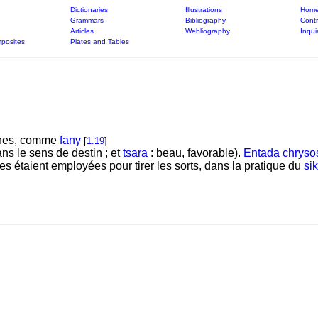
Dictionaries
Illustrations
Home
Grammars
Bibliography
Contr
Articles
Webliography
Inqui
posites
Plates and Tables
aines, comme
fany
[
1.19
]
ans le sens de destin ; et
tsara
: beau, favorable).
Entada chryso
nes étaient employées pour tirer les sorts, dans la pratique du
sik