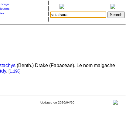
|
 Page
|
ibutors
|
ries
|
stachys
(Benth.) Drake (Fabaceae). Le nom malgache
idy
.
[
1.196
]
Updated on 2026/04/20