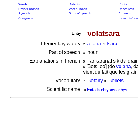
Words
Dialects
Roots
Proper Names
Vocabularies
Derivatives
Symbols
Parts of speech
Proverbs
Anagrams
Elements/com
vola
tsa
ra
Entry
1
Elementary words
vo
lana
,
tsa
ra
2
3
Part of speech
noun
4
Explanations in French
[Tankarana] sikidy, gr
5
[Betsileo] (de
volana
, d
6
vient du fait que les grai
Vocabulary
Botany
Beliefs
7
8
Scientific name
Entada chrysostachys
9