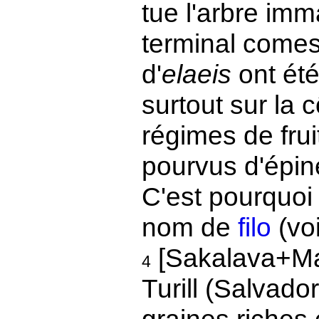
tue l'arbre i
terminal comes
d'
elaeis
ont été
surtout sur la 
régimes de frui
pourvus d'épi
C'est pourquoi 
nom de
filo
(vo
[Sakalava+Ma
4
Turill (Salvado