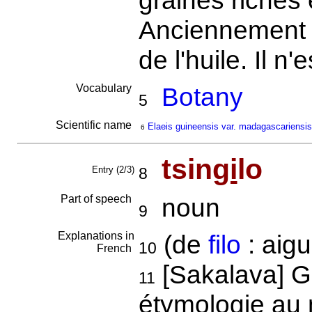
graines riches
Anciennement e
de l'huile. Il n
Vocabulary
Botany
5
Scientific name
Elaeis guineensis var. madagascariensis
6
tsin
gi
lo
Entry (2/3)
8
Part of speech
noun
9
Explanations in
(de
filo
: aigu
10
French
[Sakalava] Gr
11
étymologie au 