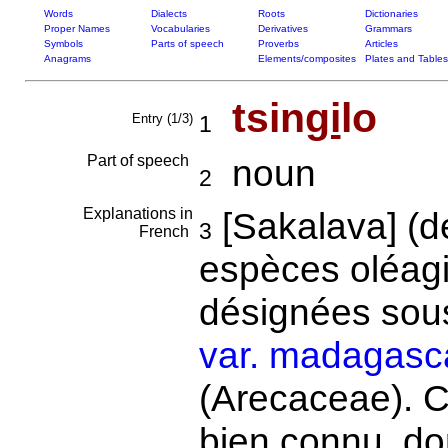
Words
Dialects
Roots
Dictionaries
Proper Names
Vocabularies
Derivatives
Grammars
Symbols
Parts of speech
Proverbs
Articles
Anagrams
Elements/composites
Plates and Tables
tsin
gi
lo
Entry (1/3)
1
Part of speech
noun
2
Explanations in
[Sakalava] (
3
French
espèces oléagi
désignées sou
var. madagasca
(Arecaceae). C
bien connu, don