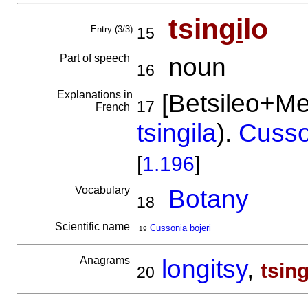
tsin
gi
lo
Entry (3/3)
15
Part of speech
noun
16
Explanations in
[Betsileo+Mer
17
French
tsingila
).
Cusso
[
1.196
]
Vocabulary
Botany
18
Scientific name
Cussonia bojeri
19
Anagrams
longitsy
,
tsing
20