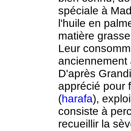
spéciale à Mada
l'huile en palm
matière grasse 
Leur consomma
anciennement 
D'après Grandid
apprécié pour 
(
harafa
), explo
consiste à per
recueillir la sè