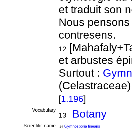
et traduit son 
Nous pensons qu
contresens.
[Mahafaly+Ta
12
et arbustes ép
Surtout :
Gymno
(Celastraceae
[
1.196
]
Vocabulary
Botany
13
Scientific name
Gymnosporia linearis
14