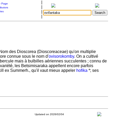
|
 Page
|
ibutors
|
ries
|
). Nom des Dioscorea (Dioscoreaceae) qu'on multiplie
core connue sous le nom d'
ovisorokomby
. On a cultivé
bercule mais à bulbilles aériennes succulentes ; connu de
riété, les Betsimisaraka appellent encore parfois
ill ex Summerh., qu'il vaut mieux appeler
hofika
*; ses
Updated on 2026/02/04