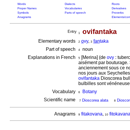
Words
Dialects
Roots
Proper Names
Vocabularies
Derivatives
Symbols
Parts of speech
Proverbs
Anagrams
Elements/com
ovifantaka
Entry
1
Elementary words
o
vy
,
fan
taka
2
3
Part of speech
noun
4
Explanations in French
[Merina] (de
ovy
: tuber
5
aisément par bouturage.
anciennement sous ce no
nos jours aux Seychelles
ovifantaka
Dioscorea bulb
bulbilles sont vénéneuse
Vocabulary
Botany
6
Scientific name
Dioscorea alata
Dioscore
7
8
Anagrams
fitakovana
,
fitokavan
9
10