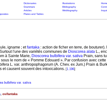
Dictionaries
Illustrations
Home
Grammars
Bibliography
Contr
Articles
Webliography
Inqui
posites
Plates and Tables
cule, igname ; et
fantaka
: action de ficher en terre, de bouturer
 Surtout l'une des variétés communes de
Dioscorea alata
L., en
m à Sainte Marie,
Dioscorea bulbifera var. sativa
Prain, sans tu
 sous le nom de « Pomme Edouard ». Par confusion avec cette va
ifera L. var. anthropophagorum (A. Chev. ex Jum.) Prain & Burk
s et causent souvent des intoxications.
[
1.196
]
a bulbifera var. sativa
a
,
ovifantaka