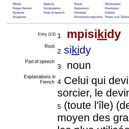
Words
Dialects
Roots
Dictionaries
Proper Names
Vocabularies
Derivatives
Grammars
Symbols
Parts of speech
Proverbs
Articles
Anagrams
Elements/composites
Plates and Tables
mpisi
ki
dy
Entry (1/2)
1
Root
si
ki
dy
2
Part of speech
noun
3
Explanations in
Celui qui devi
4
French
sorcier, le dev
(toute l'île) (d
5
moyen des grai