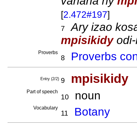
vahana ny
mpi
[
2.472#197
]
Ary izao kos
7
mpisikidy
odi-
Proverbs
Proverbs con
8
mpisikidy
Entry (2/2)
9
Part of speech
noun
10
Vocabulary
Botany
11