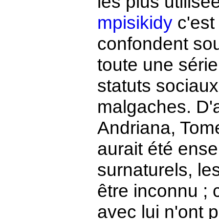
les plus utilisé
mpisikidy
c'est
confondent sou
toute une séri
statuts sociaux
malgaches. D'a
Andriana, Tome
aurait été ens
surnaturels, le
être inconnu ; 
avec lui n'ont p