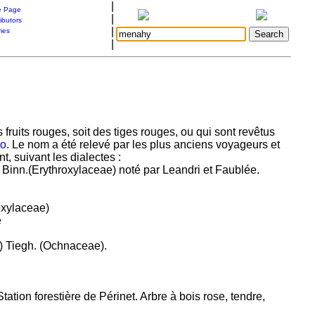
|
 Page
|
ibutors
|
ries
|
ruits rouges, soit des tiges rouges, ou qui sont revêtus
go
. Le nom a été relevé par les plus anciens voyageurs et
t, suivant les dialectes :
 Binn.(Erythroxylaceae) noté par Leandri et Faublée.
oxylaceae)
e
) Tiegh. (Ochnaceae).
tation forestière de Périnet. Arbre à bois rose, tendre,