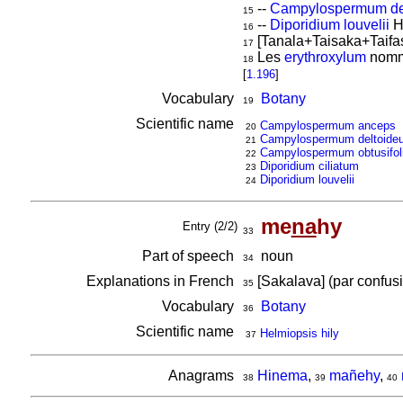
--
Campylospermum de
15
--
Diporidium louvelii
H
16
[Tanala+Taisaka+Taifa
17
Les
erythroxylum
nom
18
[
1.196
]
Vocabulary
Botany
19
Scientific name
Campylospermum anceps
20
Campylospermum deltoide
21
Campylospermum obtusifol
22
Diporidium ciliatum
23
Diporidium louvelii
24
me
na
hy
Entry (2/2)
33
Part of speech
noun
34
Explanations in French
[Sakalava] (par confus
35
Vocabulary
Botany
36
Scientific name
Helmiopsis hily
37
Anagrams
Hinema
,
mañehy
,
38
39
40