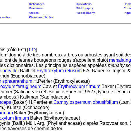
Dictionaries
Illustrations
Home
Grammars
Bibliography
Contr
Articles
Webliography
Inqui
posites
Plates and Tables
is (côte Est)
[
1.19
]
Nom donné à de très nombreux arbres ou arbustes ayant soit des f
ui ont de jeunes bourgeons rouges s'appellent plutôt
menalain
les dictionnaires. Les principales espèces appelées
menahy
son
 pervillei
Baill. et
Erythroxylum retusum
F.A. Bauer ex Teijsm. &
ndri (Euphorbiaceae).
m sphaeranthum
H.Perrier (Erythroxylaceae)
roxylum ferrugineum
Cav. et
Erythroxylum firmum
Baker (Erythr
umer (Salicaceae) réf. Service Forestier 9527, type de l'espèc
ambess.) Kalkman (Sapindaceae)
nceps
(Baker) H.Perrier et
Campylospermum obtusifolium
(Lam.
m.) Kuntze (Ochnaceae).
firmum
Baker (Erythroxylaceae)
oxylum firmum
Baker (Erythroxylaceae)
gynis (Baill.) Müll. Arg. (Phyllanthaceae) d'après Ratovoarison, S
 les traverses de chemin de fer