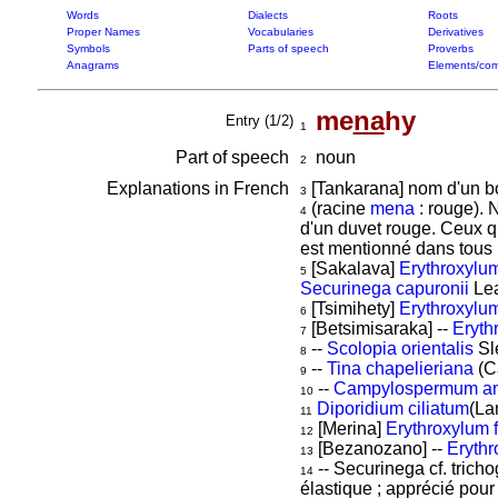
Words
Dialects
Roots
Proper Names
Vocabularies
Derivatives
Symbols
Parts of speech
Proverbs
Anagrams
Elements/com
me
na
hy
Entry (1/2)
1
Part of speech
noun
2
Explanations in French
[Tankarana] nom d'un bo
3
(racine
mena
: rouge). 
4
d'un duvet rouge. Ceux q
est mentionné dans tous 
[Sakalava]
Erythroxylum
5
Securinega capuronii
Lea
[Tsimihety]
Erythroxylu
6
[Betsimisaraka] --
Eryth
7
--
Scolopia orientalis
Sle
8
--
Tina chapelieriana
(C
9
--
Campylospermum a
10
Diporidium ciliatum
(La
11
[Merina]
Erythroxylum 
12
[Bezanozano] --
Erythr
13
-- Securinega cf. tricho
14
élastique ; apprécié pour