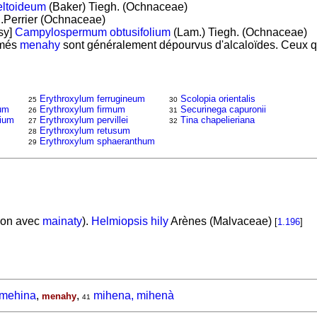
ltoideum
(Baker) Tiegh. (Ochnaceae)
.Perrier (Ochnaceae)
sy]
Campylospermum obtusifolium
(Lam.) Tiegh. (Ochnaceae)
més
menahy
sont généralement dépourvus d'alcaloïdes. Ceux qu
Erythroxylum ferrugineum
Scolopia orientalis
25
30
um
Erythroxylum firmum
Securinega capuronii
26
31
ium
Erythroxylum pervillei
Tina chapelieriana
27
32
Erythroxylum retusum
28
Erythroxylum sphaeranthum
29
ion avec
mainaty
).
Helmiopsis hily
Arènes (Malvaceae)
[
1.196
]
mehina
,
,
mihena, mihenà
menahy
41