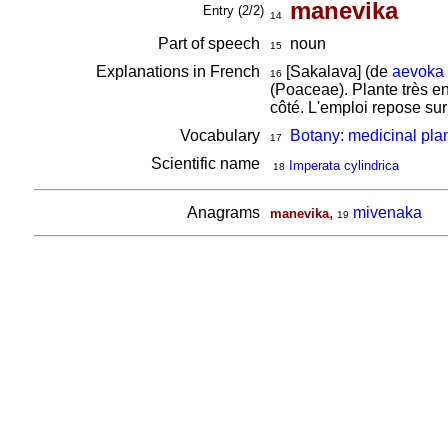
manevika
Entry (2/2)
14
Part of speech
noun
15
Explanations in French
[Sakalava] (de
aevoka
16
(Poaceae). Plante très e
côté. L'emploi repose su
Vocabulary
Botany: medicinal pla
17
Scientific name
Imperata cylindrica
18
Anagrams
,
mivenaka
manevika
19