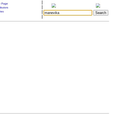
|
 Page
|
ibutors
|
ries
|