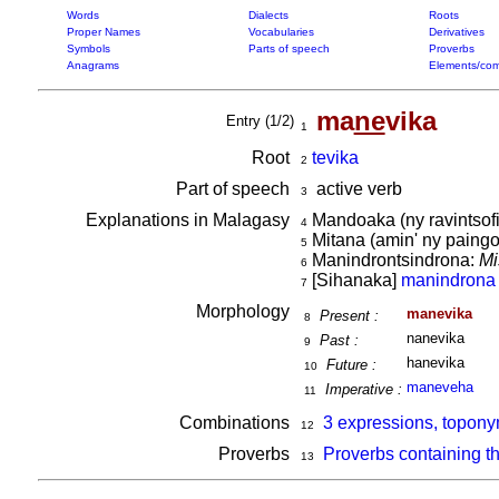
Words
Dialects
Roots
Proper Names
Vocabularies
Derivatives
Symbols
Parts of speech
Proverbs
Anagrams
Elements/com
ma
ne
vika
Entry (1/2)
1
Root
tevika
2
Part of speech
active verb
3
Explanations in Malagasy
Mandoaka (ny ravintsof
4
Mitana (amin' ny paingo
5
Manindrontsindrona:
Mi
6
[Sihanaka]
manindrona
7
Morphology
manevika
Present :
8
nanevika
Past :
9
hanevika
Future :
10
maneveha
Imperative :
11
Combinations
3 expressions, topony
12
Proverbs
Proverbs containing t
13