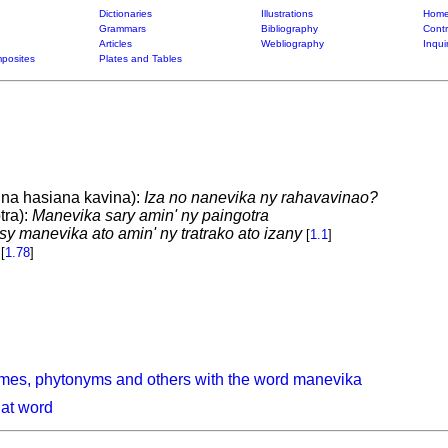
Dictionaries
Illustrations
Home
Grammars
Bibliography
Contr
Articles
Webliography
Inqui
posites
Plates and Tables
ina hasiana kavina):
Iza no nanevika ny rahavavinao?
tra):
Manevika sary amin' ny paingotra
sy manevika ato amin' ny tratrako ato izany
[
1.1
]
[
1.78
]
mes, phytonyms and others with the word manevika
hat word