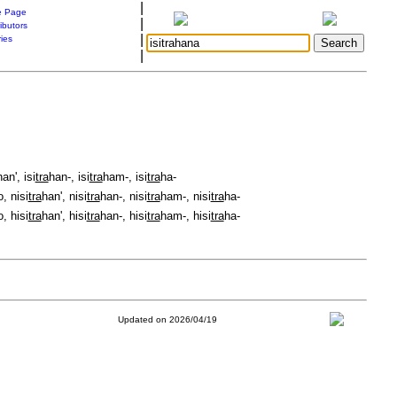
|
 Page
|
ibutors
|
ries
|
han', isi
tra
han-, isi
tra
ham-, isi
tra
ha-
, nisi
tra
han', nisi
tra
han-, nisi
tra
ham-, nisi
tra
ha-
, hisi
tra
han', hisi
tra
han-, hisi
tra
ham-, hisi
tra
ha-
Updated on 2026/04/19