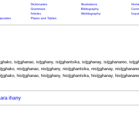
Dictionaries
Illustrations
Home
Grammars
Bibliography
Contr
Articles
Webliography
Inqui
posites
Plates and Tables
ra
hako, isi
tra
hanao, isi
tra
hany, isi
tra
hantsika, isi
tra
hanay, isi
tra
hanareo, isi
tra
i
tra
hako, nisi
tra
hanao, nisi
tra
hany, nisi
tra
hantsika, nisi
tra
hanay, nisi
tra
hanareo
i
tra
hako, hisi
tra
hanao, hisi
tra
hany, hisi
tra
hantsika, hisi
tra
hanay, hisi
tra
hanareo
sara ihany