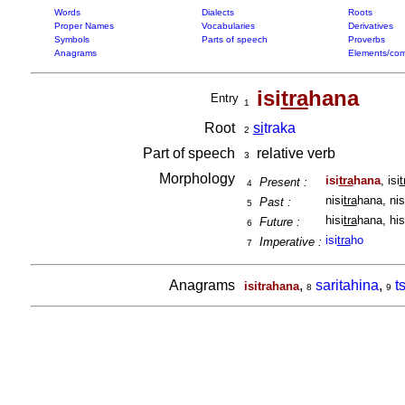
Words
Dialects
Roots
Proper Names
Vocabularies
Derivatives
Symbols
Parts of speech
Proverbs
Anagrams
Elements/com
isi
tra
hana
Entry
1
Root
si
traka
2
Part of speech
relative verb
3
Morphology
isi
tra
hana
, isi
t
Present :
4
nisi
tra
hana, nis
Past :
5
hisi
tra
hana, his
Future :
6
isi
tra
ho
Imperative :
7
Anagrams
,
saritahina
,
t
isitrahana
8
9