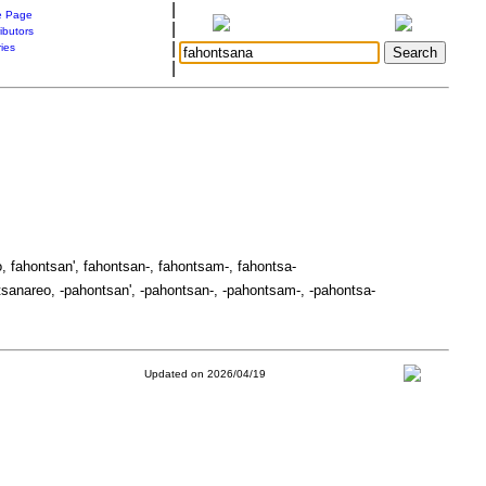
|
 Page
|
ibutors
|
ries
|
, fahontsan', fahontsan-, fahontsam-, fahontsa-
sanareo, -pahontsan', -pahontsan-, -pahontsam-, -pahontsa-
Updated on 2026/04/19