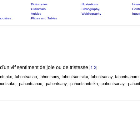
Dictionaries
Illustrations
Home
Grammars
Bibliography
Contr
Articles
Webliography
Inqui
posites
Plates and Tables
d'un vif sentiment de joie ou de tristesse
[
1.3
]
ontsako, fahontsanao, fahontsany, fahontsantsika, fahontsanay, fahontsanareo
hontsako, -pahontsanao, -pahontsany, -pahontsantsika, -pahontsanay, -pahont