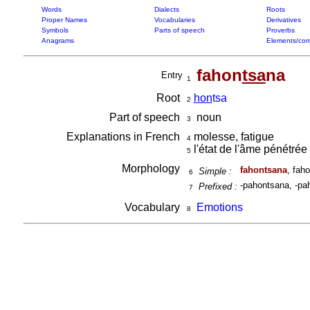
Words
Dialects
Roots
Proper Names
Vocabularies
Derivatives
Symbols
Parts of speech
Proverbs
Anagrams
Elements/com
fahon
tsa
na
Entry
1
Root
hon
tsa
2
Part of speech
noun
3
Explanations in French
molesse, fatigue
4
l'état de l'âme pénétrée 
5
Morphology
fahontsana
, fah
Simple :
6
-pahontsana, -pa
Prefixed :
7
Vocabulary
Emotions
8