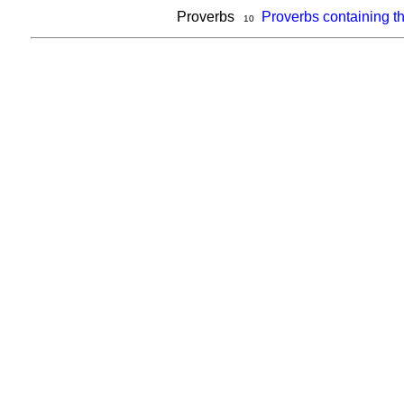
Proverbs
Proverbs containing t
10