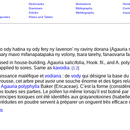
Dictionaries
Illustrations
Home
Grammars
Bibliography
Contr
Articles
Webliography
Inqui
posites
Plates and Tables
ody hatina sy ody fery ny lavenon' ny raviny dorana (Agauria sa
ry mavo mifanapatapaka ny volony, tsara tarehy, fanaovana f
d in house-building. Agauria salicifolia, Hook. fil., and A. poly
applied to sores. Same as
kavodia
.
[
1.2
]
uissance maléfique et
vodiana
: de
vody
qui désigne la base du 
rousse, cet arbre peut avoir une souche énorme et des tiges rel
.
Agauria polyphylla
Baker (Ericaceae). C'est la forme (considé
s toutes ses parties. Le pollen lui-même lorsqu'il est butiné pa
cipes toxiques ont été identifiés aux grayanotoxines (Isabelle
 réduites en poudre servent à préparer un onguent très efficace 
ts