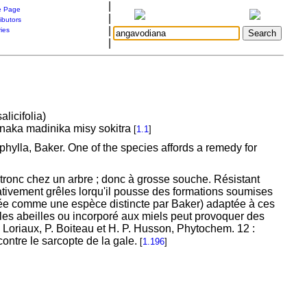
|
 Page
|
ibutors
|
ries
|
licifolia)
anaka madinika misy sokitra
[
1.1
]
phylla, Baker. One of the species affords a remedy for
tronc chez un arbre ; donc à grosse souche. Résistant
ativement grêles lorqu'il pousse des formations soumises
rée comme une espèce distincte par Baker) adaptée à ces
r les abeilles ou incorporé aux miels peut provoquer des
 Loriaux, P. Boiteau et H. P. Husson, Phytochem. 12 :
contre le sarcopte de la gale.
[
1.196
]