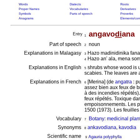
Words
Dialects
Roots
Proper Names
Vocabularies
Derivatives
Symbols
Parts of speech
Proverbs
Anagrams
Elements/com
angavo
di
ana
Entry
1
Part of speech
noun
2
Explanations in Malagasy
Hazo madinidinika fanao 
3
Hazo an' ala, mena soma
4
Explanations in English
shrubs whose wood is use
5
scabies. The leaves are 
Explanations in French
[Merina] (de
angatra
: p
6
assez bien aux feux de b
à des incendies répétés)
feux répétés. Toxique dan
empoisonnements. Les prin
1500 (1973). Les feuilles
Vocabulary
Botany: medicinal plan
7
Synonyms
ankavodiana
,
kavodia
8
Scientific name
Agauria polyphylla
9