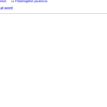
ensis
Potamogeton javanicus
14
hat word