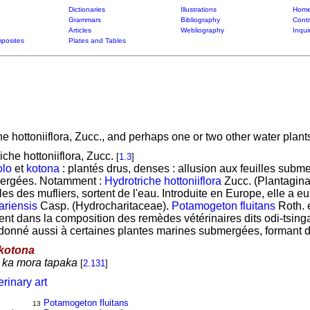
Dictionaries
Illustrations
Home
Grammars
Bibliography
Contr
Articles
Webliography
Inqui
posites
Plates and Tables
he hottoniiflora, Zucc., and perhaps one or two other water plan
che hottoniiflora, Zucc.
[
1.3
]
olo
et
kotona
: plantés drus, denses : allusion aux feuilles su
mergées. Notamment :
Hydrotriche hottoniiflora
Zucc. (Plantagina
es des mufliers, sortent de l'eau. Introduite en Europe, elle a
riensis
Casp. (Hydrocharitaceae).
Potamogeton fluitans
Roth. 
ent dans la composition des remèdes vétérinaires dits odi-tsinga
donné aussi à certaines plantes marines submergées, formant d
kotona
ka mora tapaka
[
2.131
]
rinary art
Potamogeton fluitans
13