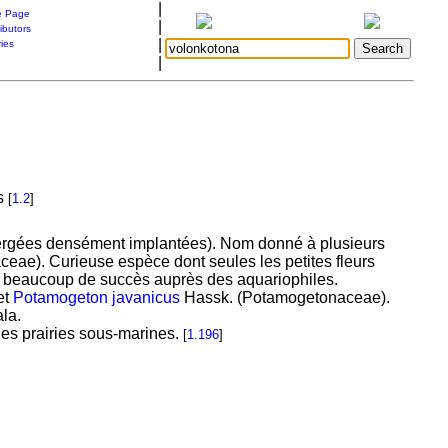
|
 Page
|
ibutors
|
ries
|
ts
[
1.2
]
bmergées densément implantées). Nom donné à plusieurs
ceae). Curieuse espèce dont seules les petites fleurs
 eu beaucoup de succès auprès des aquariophiles.
et
Potamogeton javanicus
Hassk. (Potamogetonaceae).
la.
es prairies sous-marines.
[
1.196
]