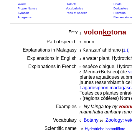
Words
Dialects
Roots
Proper Names
Vocabularies
Derivatives
Symbols
Parts of speech
Proverbs
Anagrams
Elements/com
volon
ko
tona
Entry
1
Part of speech
noun
2
Explanations in Malagasy
Karazan' ahidrano
[
1.1
]
3
Explanations in English
a water plant. Hydrotric
4
Explanations in French
espèce d'algue. Hydrotri
5
[Merina+Betsileo] (de
v
6
plantes aquatiques sub
jaunes ressemblant à cell
Lagarosiphon madagasca
Toutes ces plantes entrai
(régions côtières) Nom 
7
Examples
Ny lainga toy ny
volon
8
mamahatra ambany rano 
Vocabulary
Botany
Zoology: vete
9
10
Scientific name
Hydrotriche hottoniiflora
11