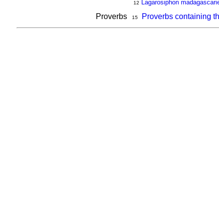
Lagarosiphon madagascari
12
Proverbs
Proverbs containing t
15