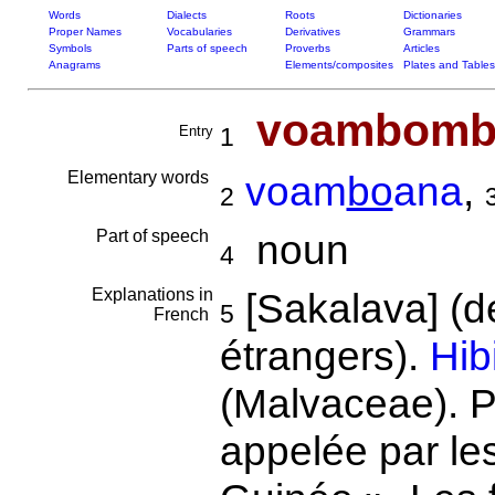
Words
Dialects
Roots
Dictionaries
Proper Names
Vocabularies
Derivatives
Grammars
Symbols
Parts of speech
Proverbs
Articles
Anagrams
Elements/composites
Plates and Tables
voambomb
Entry
1
Elementary words
voam
bo
ana
,
2
Part of speech
noun
4
Explanations in
[Sakalava] (
5
French
étrangers).
Hib
(Malvaceae). P
appelée par les