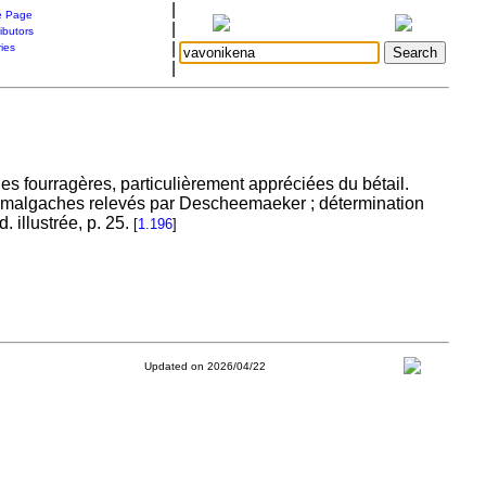
|
 Page
|
ibutors
|
ries
|
fourragères, particulièrement appréciées du bétail.
malgaches relevés par Descheemaeker ; détermination
 illustrée, p. 25.
[
1.196
]
Updated on 2026/04/22