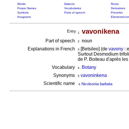
Words
Dialects
Roots
Proper Names
Vocabularies
Derivatives
Symbols
Parts of speech
Proverbs
Anagrams
Elements/com
vavonikena
Entry
1
Part of speech
noun
2
Explanations in French
[Betsileo] (de
vavony
: 
3
Surtout Desmodium trifol
de P. Boiteau d'après les
Vocabulary
Botany
4
Synonyms
vavoninkena
5
Scientific name
Nicolsonia barbata
6