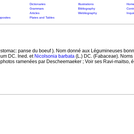
Dictionaries
Illustrations
Home
Grammars
Bibliography
Contr
Articles
Webliography
Inqui
posites
Plates and Tables
estomac: panse du boeuf ). Nom donné aux Légumineuses bonnes 
ium DC. Ined. et
Nicolsonia barbata
(L.) DC. (Fabaceae). Noms 
 photos ramenées par Descheemaeker ; Voir ses Ravi-maitso, éd.