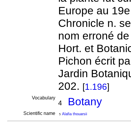
Europe au 19e 
Chronicle n. se
nom erroné de
Hort. et Botan
Pichon écrit pa
Jardin Botaniqu
202.
[
1.196
]
Vocabulary
Botany
4
Scientific name
Alafia thouarsii
5