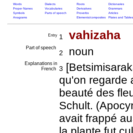
Words
Dialects
Roots
Dictionaries
Proper Names
Vocabularies
Derivatives
Grammars
Symbols
Parts of speech
Proverbs
Articles
Anagrams
Elements/composites
Plates and Tables
vahizaha
Entry
1
Part of speech
noun
2
Explanations in
[Betsimisarak
3
French
qu'on regarde a
beauté des fle
Schult. (Apocy
avait frappé au
la plante fut c