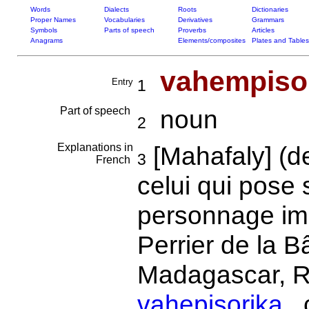
Words
Dialects
Roots
Dictionaries
Proper Names
Vocabularies
Derivatives
Grammars
Symbols
Parts of speech
Proverbs
Articles
Anagrams
Elements/composites
Plates and Tables
vahempiso
Entry
1
Part of speech
noun
2
Explanations in
[Mahafaly] (
3
French
celui qui pose 
personnage imp
Perrier de la B
Madagascar, Rh
vahepisorika
, 