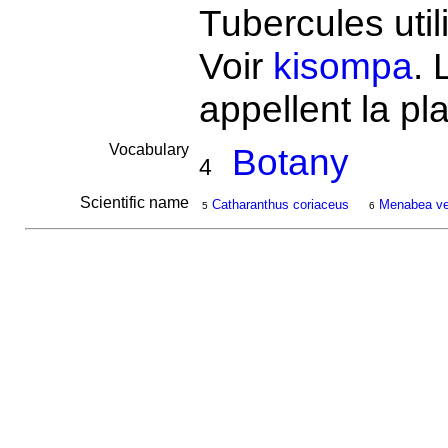
Tubercules uti
Voir
kisompa
.
appellent la p
Vocabulary
Botany
4
Scientific name
Catharanthus coriaceus
Menabea ve
5
6