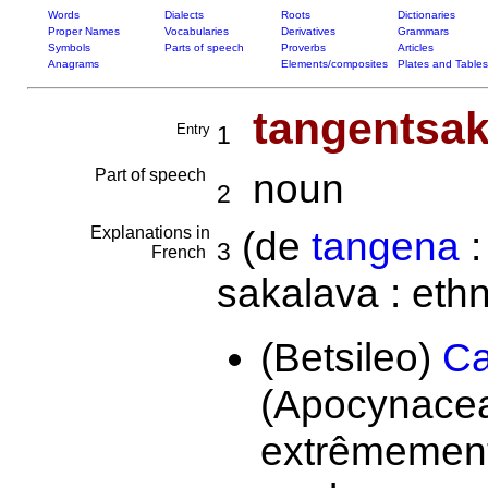
Words
Dialects
Roots
Dictionaries
Proper Names
Vocabularies
Derivatives
Grammars
Symbols
Parts of speech
Proverbs
Articles
Anagrams
Elements/composites
Plates and Tables
tangentsak
Entry
1
Part of speech
noun
2
Explanations in
(de
tangena
:
3
French
sakalava : ethn
(Betsileo)
Ca
(Apocynace
extrêmement 