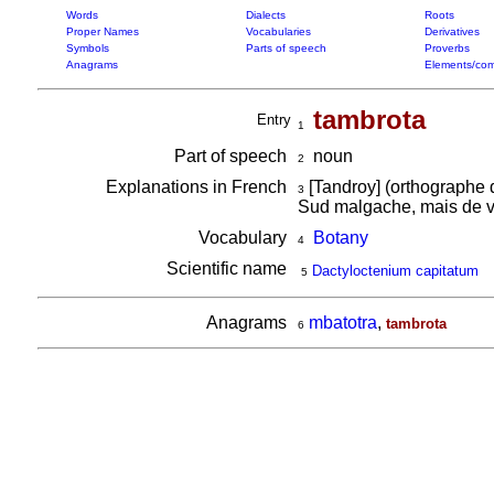
Words
Dialects
Roots
Proper Names
Vocabularies
Derivatives
Symbols
Parts of speech
Proverbs
Anagrams
Elements/com
tambrota
Entry
1
Part of speech
noun
2
Explanations in French
[Tandroy] (orthographe 
3
Sud malgache, mais de val
Vocabulary
Botany
4
Scientific name
Dactyloctenium capitatum
5
Anagrams
mbatotra
,
tambrota
6