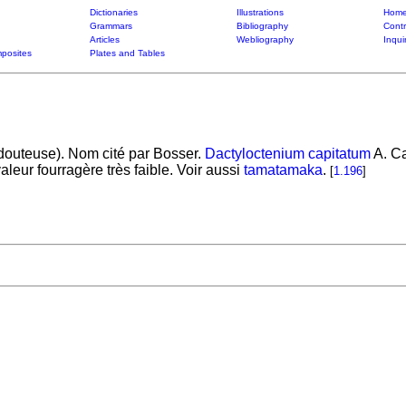
Dictionaries
Illustrations
Home
Grammars
Bibliography
Contr
Articles
Webliography
Inqui
posites
Plates and Tables
douteuse). Nom cité par Bosser.
Dactyloctenium capitatum
A. Ca
eur fourragère très faible. Voir aussi
tamatamaka
.
[
1.196
]