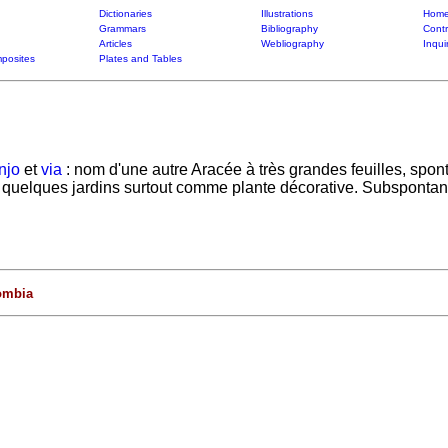
Dictionaries
Illustrations
Home
Grammars
Bibliography
Contr
Articles
Webliography
Inqui
posites
Plates and Tables
njo
et
via
: nom d'une autre Aracée à très grandes feuilles, spo
 quelques jardins surtout comme plante décorative. Subspontané
ombia