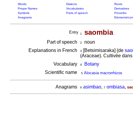
Words
Dialects
Roots
Proper Names
Vocabularies
Derivatives
Symbols
Parts of speech
Proverbs
Anagrams
Elements/com
saombia
Entry
1
Part of speech
noun
2
Explanations in French
[Betsimisaraka] (de
sao
3
(Araceae). Cultivée dans
Vocabulary
Botany
4
Scientific name
Alocasia macrorrhizos
5
Anagrams
asimbao
,
ombiasa
,
sa
6
7