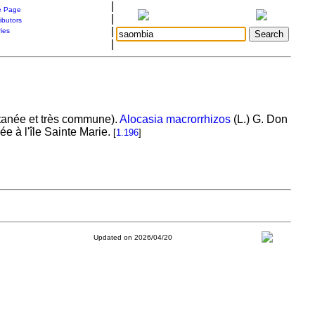
|
 Page
|
ibutors
|
ries
|
ntanée et très commune).
Alocasia macrorrhizos
(L.) G. Don
e à l'île Sainte Marie.
[
1.196
]
Updated on 2026/04/20