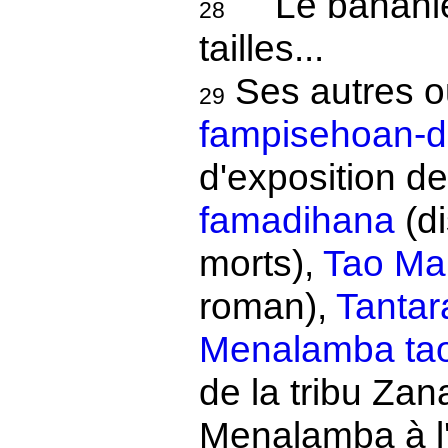
Le bananier
28
tailles...
Ses autres o
29
fampisehoan-
d'exposition de
famadihana
(di
morts),
Tao Ma
roman),
Tantar
Menalamba tao
de la tribu Zan
Menalamba à l'