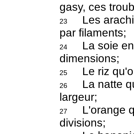
gasy, ces troub
Les arachide
23
par filaments;
La soie en 
24
dimensions;
Le riz qu'on
25
La natte qu'
26
largeur;
L'orange qu
27
divisions;