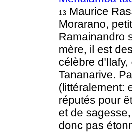
Maurice Rasa
13
Morarano, peti
Ramainandro su
mère, il est d
célèbre d'Ilafy
Tananarive. Par
(littéralement:
réputés pour 
et de sagesse, 
donc pas éton