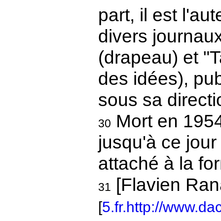
part, il est l'
divers journau
(drapeau) et "T
des idées), pub
sous sa directi
Mort en 1954
30
jusqu'à ce jour
attaché à la for
[Flavien Ran
31
[
5.fr.http://www.da