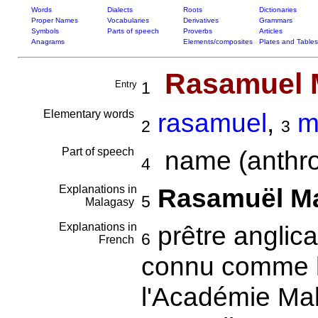
Words
Dialects
Roots
Dictionaries
Proper Names
Vocabularies
Derivatives
Grammars
Symbols
Parts of speech
Proverbs
Articles
Anagrams
Elements/composites
Plates and Tables
Rasamuel 
Entry
1
Elementary words
rasamuel
,
m
2
3
Part of speech
name (anthro
4
Explanations in
Rasamuël Ma
5
Malagasy
Explanations in
prêtre anglic
6
French
connu comme h
l'Académie Mal