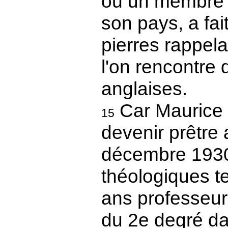
où un membre d
son pays, a fai
pierres rappel
l'on rencontre
anglaises.
Car Maurice 
15
devenir prêtre 
décembre 1930 
théologiques t
ans professeur
du 2e degré dan