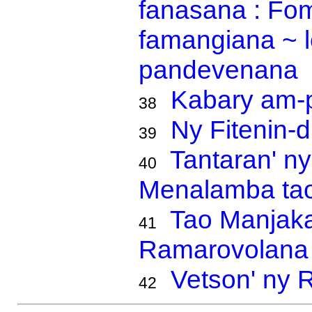
fanasana : Fo
famangiana ~ 
pandevenana
Kabary am-
38
Ny Fitenin-
39
Tantaran' ny
40
Menalamba tao
Tao Manjaka
41
Ramarovolana
Vetson' ny 
42