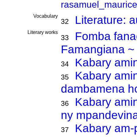
rasamuel_maurice
Vocabulary
Literature: 
32
Literary works
Fomba fanao
33
Famangiana ~
Kabary amin
34
Kabary amin
35
dambamena ho 
Kabary amin
36
ny mpandevin
Kabary am-
37