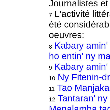
Journalistes et
L'activité lit
7
été considérabl
oeuvres:
Kabary amin
8
ho entin' ny ma
Kabary amin'
9
Ny Fitenin-d
10
Tao Manjaka
11
Tantaran' ny
12
Menalamba tao