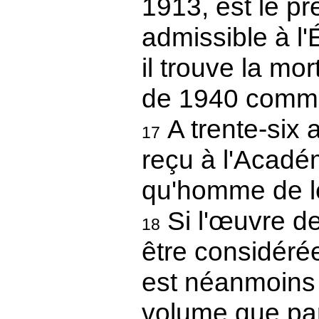
1913, est le p
admissible à l'
il trouve la mo
de 1940 comme b
A trente-six
17
reçu à l'Acadé
qu'homme de le
Si l'œuvre d
18
être considéré
est néanmoins 
volume que par 