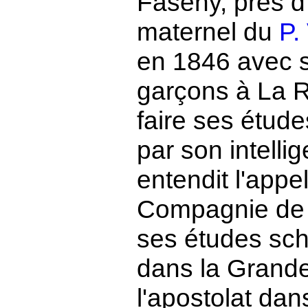
Faseny, près d'
maternel du
P.
en 1846 avec so
garçons à La 
faire ses études
par son intellig
entendit l'appe
Compagnie de Jé
ses études sch
dans la Grande 
l'apostolat dans