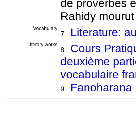
de proverbes e
Rahidy mourut 
Vocabulary
Literature: a
7
Literary works
Cours Pratiq
8
deuxième parti
vocabulaire fr
Fanoharana
9