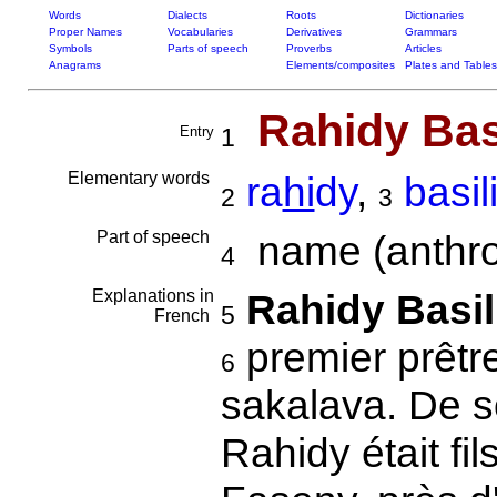
Words
Dialects
Roots
Dictionaries
Proper Names
Vocabularies
Derivatives
Grammars
Symbols
Parts of speech
Proverbs
Articles
Anagrams
Elements/composites
Plates and Tables
Rahidy Bas
Entry
1
Elementary words
ra
hi
dy
,
basil
2
3
Part of speech
name (anthro
4
Explanations in
Rahidy Basili
5
French
premier prêtre
6
sakalava. De s
Rahidy était fi