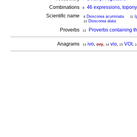
Combinations
46 expressions, topony
8
Scientific name
Dioscorea acuminata
I
9
11
Dioscorea alata
10
Proverbs
Proverbs containing t
12
Anagrams
ivo
,
,
vio
,
VOI
,
ovy
13
14
15
1