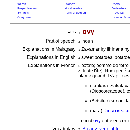
Words
Dialects
Roots
Proper Names
Vocabularies
Derivatives
Symbols
Parts of speech
Proverbs
Anagrams
Elements/com
o
vy
Entry
1
Part of speech
noun
2
Explanations in Malagasy
Zavamaniry fihinana ny 
3
Explanations in English
sweet potatoes; potato
4
Explanations in French
patate; pomme de terre
5
(toute l'île). Nom géné
6
plante quand il s'agit des
(Tankara, Sakalava
(Dioscoreaceae), es
(Betsileo) surtout l
(bara)
Dioscorea a
Le mot
ovy
entre en comp
Vocabulary
Botany: vegetable
7