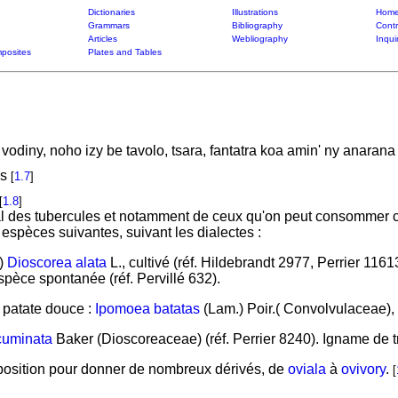
Dictionaries
Illustrations
Home
Grammars
Bibliography
Contr
Articles
Webliography
Inqui
posites
Plates and Tables
vodiny, noho izy be tavolo, tsara, fantatra koa amin' ny anara
es
[
1.7
]
[
1.8
]
ral des tubercules et notamment de ceux qu'on peut consommer
 espèces suivantes, suivant les dialectes :
)
Dioscorea alata
L., cultivé (réf. Hildebrandt 2977, Perrier 116
pèce spontanée (réf. Pervillé 632).
a patate douce :
Ipomoea batatas
(Lam.) Poir.( Convolvulaceae),
cuminata
Baker (Dioscoreaceae) (réf. Perrier 8240). Igname de 
osition pour donner de nombreux dérivés, de
oviala
à
ovivory
.
[