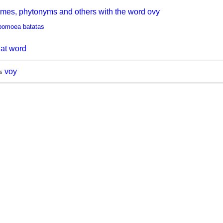
mes, phytonyms and others with the word ovy
pomoea batatas
hat word
voy
6