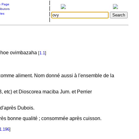
|
 Page
|
ibutors
|
ries
|
na hoe ovimbazaha
[
1.1
]
 comme aliment. Nom donné aussi à l'ensemble de la
13, etc) et Dioscorea maciba Jum. et Perrier
 d'après Dubois.
très bonne qualité ; consommée après cuisson.
1.196
]