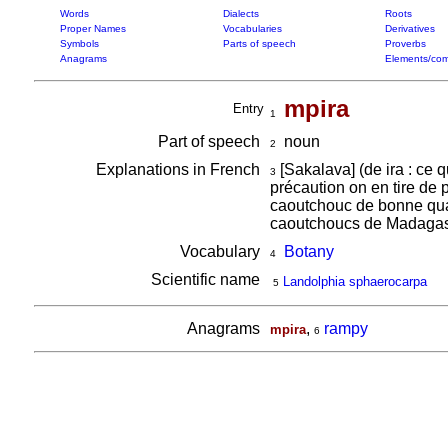
Words
Dialects
Roots
Proper Names
Vocabularies
Derivatives
Symbols
Parts of speech
Proverbs
Anagrams
Elements/com
mpira
Entry
1
Part of speech
noun
2
Explanations in French
[Sakalava] (de ira : ce 
3
précaution on en tire de p
caoutchouc de bonne quali
caoutchoucs de Madagasca
Vocabulary
Botany
4
Scientific name
Landolphia sphaerocarpa
5
Anagrams
,
rampy
mpira
6