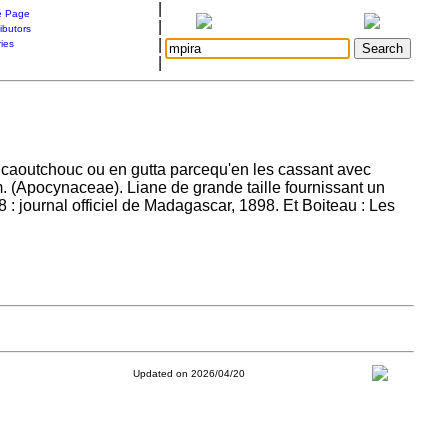
|
 Page
|
ibutors
|
ries
|
 en caoutchouc ou en gutta parcequ'en les cassant avec
 (Apocynaceae). Liane de grande taille fournissant un
 : journal officiel de Madagascar, 1898. Et Boiteau : Les
Updated on 2026/04/20