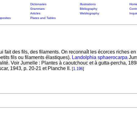
Dictionaries
Illustrations
Home
Grammars
Bibliography
Contr
Articles
Webliography
Inqui
posites
Plates and Tables
qui fait des fils, des filaments. On reconnaît les écorces riches
etits fils ou filaments élastiques).
Landolphia sphaerocarpa
Jum.
té. Voir Jumelle : Plantes à caoutchouc et à gutta-percha, 1898
r, 1943, p. 20-21 et Planche II.
[
1.196
]