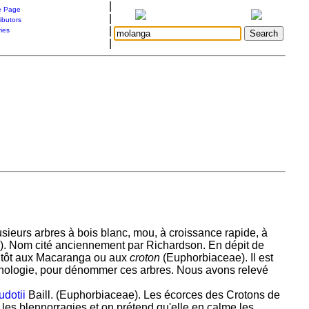
|
 Page
|
ibutors
|
ries
|
sieurs arbres à bois blanc, mou, à croissance rapide, à
res). Nom cité anciennement par Richardson. En dépit de
antôt aux Macaranga ou aux
croton
(Euphorbiaceae). Il est
phologie, pour dénommer ces arbres. Nous avons relevé
udotii
Baill. (Euphorbiaceae). Les écorces des Crotons de
les blennorragies et on prétend qu'elle en calme les