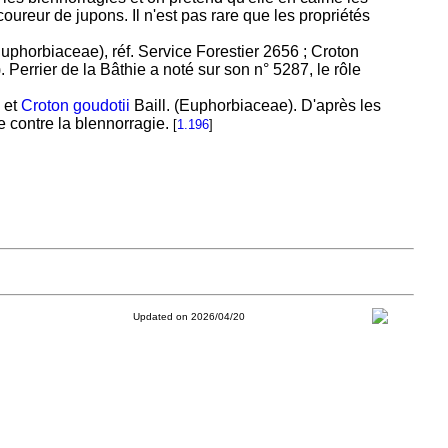
 coureur de jupons. Il n'est pas rare que les propriétés
Euphorbiaceae), réf. Service Forestier 2656 ; Croton
Perrier de la Bâthie a noté sur son n° 5287, le rôle
 et
Croton goudotii
Baill. (Euphorbiaceae). D'après les
 contre la blennorragie.
[
1.196
]
Updated on 2026/04/20