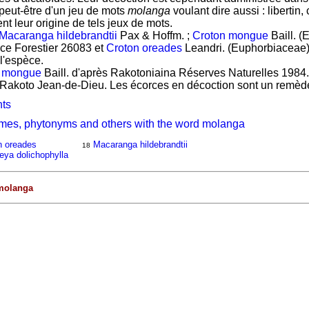
t peut-être d'un jeu de mots
molanga
voulant dire aussi : libertin,
ent leur origine de tels jeux de mots.
Macaranga hildebrandtii
Pax & Hoffm. ;
Croton mongue
Baill. (
ice Forestier 26083 et
Croton oreades
Leandri. (Euphorbiaceae). 
 l'espèce.
n mongue
Baill. d'après Rakotoniaina Réserves Naturelles 1984.
 Rakoto Jean-de-Dieu. Les écorces en décoction sont un remède
nts
ymes, phytonyms and others with the word molanga
n oreades
Macaranga hildebrandtii
18
ya dolichophylla
molanga