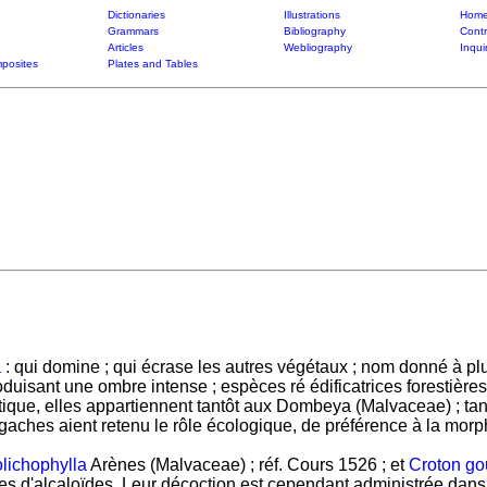
Dictionaries
Illustrations
Home
Grammars
Bibliography
Contr
Articles
Webliography
Inqui
posites
Plates and Tables
a
: qui domine ; qui écrase les autres végétaux ; nom donné à plu
roduisant une ombre intense ; espèces ré édificatrices forestiè
ntique, elles appartiennent tantôt aux Dombeya (Malvaceae) ; t
aches aient retenu le rôle écologique, de préférence à la mor
ichophylla
Arènes (Malvaceae) ; réf. Cours 1526 ; et
Croton go
s d'alcaloïdes. Leur décoction est cependant administrée dans 