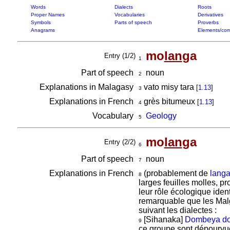
Words
Dialects
Roots
Proper Names
Vocabularies
Derivatives
Symbols
Parts of speech
Proverbs
Anagrams
Elements/com
mo
lan
ga
Entry (1/2)
1
Part of speech
noun
2
Explanations in Malagasy
vato misy tara
[
1.13
]
3
Explanations in French
grès bitumeux
[
1.13
]
4
Vocabulary
Geology
5
mo
lan
ga
Entry (2/2)
6
Part of speech
noun
7
Explanations in French
(probablement de
lang
8
larges feuilles molles, p
leur rôle écologique ide
remarquable que les Malg
suivant les dialectes :
[Sihanaka]
Dombeya dol
9
ce groupe sont dépourvue