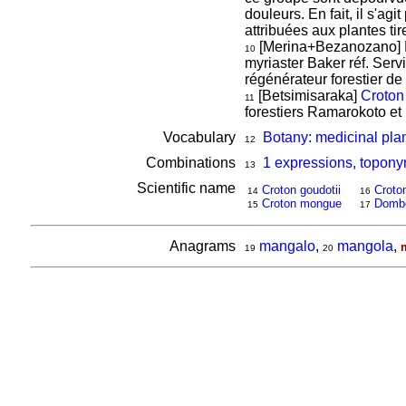
douleurs. En fait, il s'agi
attribuées aux plantes tir
[Merina+Bezanozano]
10
myriaster Baker réf. Serv
régénérateur forestier de
[Betsimisaraka]
Croto
11
forestiers Ramarokoto et
Vocabulary
Botany: medicinal pla
12
Combinations
1 expressions, topon
13
Scientific name
Croton goudotii
Croto
14
16
Croton mongue
Dombe
15
17
Anagrams
mangalo
,
mangola
,
19
20