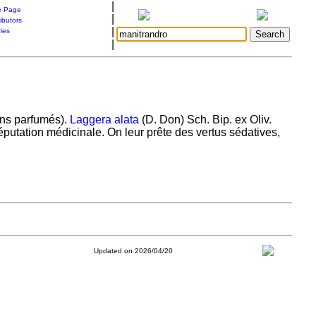
|
 Page
|
ibutors
|
ries
|
ains parfumés).
Laggera alata
(D. Don) Sch. Bip. ex Oliv.
putation médicinale. On leur prête des vertus sédatives,
Updated on 2026/04/20