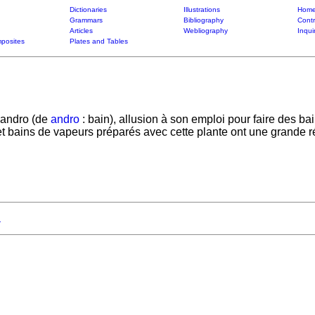
Dictionaries
Illustrations
Home
Grammars
Bibliography
Contr
Articles
Webliography
Inqui
posites
Plates and Tables
iandro (de
andro
: bain), allusion à son emploi pour faire des b
t bains de vapeurs préparés avec cette plante ont une grande ré
a