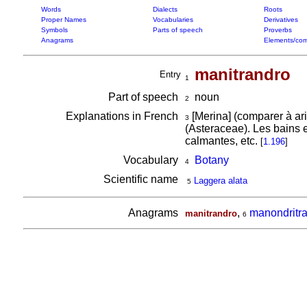
Words
Dialects
Roots
Proper Names
Vocabularies
Derivatives
Symbols
Parts of speech
Proverbs
Anagrams
Elements/com
manitrandro
Entry
1
Part of speech
noun
2
Explanations in French
[Merina] (comparer à ar
3
(Asteraceae). Les bains e
calmantes, etc.
[
1.196
]
Vocabulary
Botany
4
Scientific name
Laggera alata
5
Anagrams
,
manondritr
manitrandro
6