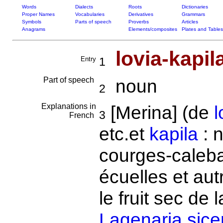
Words
Dialects
Roots
Dictionaries
Proper Names
Vocabularies
Derivatives
Grammars
Symbols
Parts of speech
Proverbs
Articles
Anagrams
Elements/composites
Plates and Tables
lovia-kapil
Entry
1
Part of speech
noun
2
Explanations in
[Merina] (de
l
3
French
etc.et
kapila
: 
courges-caleb
écuelles et aut
le fruit sec de
Lagenaria sice