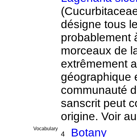
(Cucurbitacea
désigne tous les
probablement à 
morceaux de la
extrêmement an
géographique 
communauté de
sanscrit peut c
origine. Voir a
Vocabulary
Botany
4