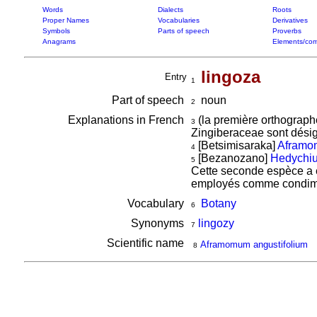
Words
Dialects
Roots
Proper Names
Vocabularies
Derivatives
Symbols
Parts of speech
Proverbs
Anagrams
Elements/com
lingoza
Entry
1
Part of speech
noun
2
Explanations in French
(la première orthographe
3
Zingiberaceae sont dési
[Betsimisaraka]
Aframom
4
[Bezanozano]
Hedychiu
5
Cette seconde espèce a é
employés comme condim
Vocabulary
Botany
6
Synonyms
lingozy
7
Scientific name
Aframomum angustifolium
8