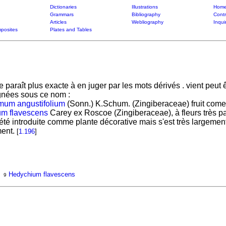
Dictionaries
Illustrations
Home
Grammars
Bibliography
Contr
Articles
Webliography
Inqui
posites
Plates and Tables
 paraît plus exacte à en juger par les mots dérivés . vient peut 
gnées sous ce nom :
um angustifolium
(Sonn.) K.Schum. (Zingiberaceae) fruit come
m flavescens
Carey ex Roscoe (Zingiberaceae), à fleurs très p
té introduite comme plante décorative mais s'est très largemen
ent.
[
1.196
]
Hedychium flavescens
9