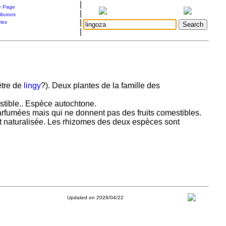
|
 Page
|
ibutors
|
ries
|
être de
lingy
?). Deux plantes de la famille des
stible.. Espèce autochtone.
arfumées mais qui ne donnent pas des fruits comestibles.
t naturalisée. Les rhizomes des deux espèces sont
Updated on 2026/04/22