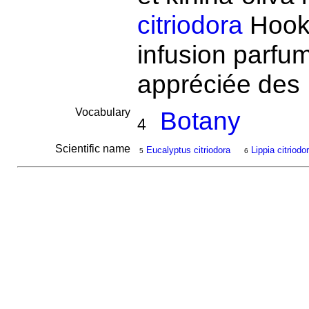
citriodora
Hook.
infusion parfu
appréciée des
Vocabulary
Botany
4
Scientific name
Eucalyptus citriodora
Lippia citriodo
5
6