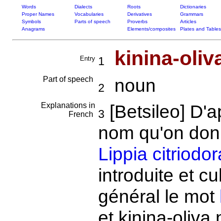
Words
Dialects
Roots
Dictionaries
Proper Names
Vocabularies
Derivatives
Grammars
Symbols
Parts of speech
Proverbs
Articles
Anagrams
Elements/composites
Plates and Tables
kinina-oliv
Entry
1
Part of speech
noun
2
Explanations in
[Betsileo] D'
3
French
nom qu'on donne
Lippia citriodor
introduite et c
général le mot
et kinina-oliva