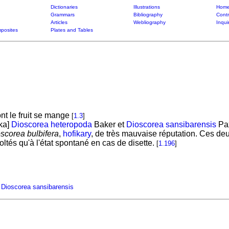
Dictionaries
Illustrations
Home
Grammars
Bibliography
Contr
Articles
Webliography
Inqui
posites
Plates and Tables
t le fruit se mange
[
1.3
]
ka]
Dioscorea heteropoda
Baker et
Dioscorea sansibarensis
Pax
scorea bulbifera
,
hofikary
, de très mauvaise réputation. Ces deux
oltés qu'à l'état spontané en cas de disette.
[
1.196
]
Dioscorea sansibarensis