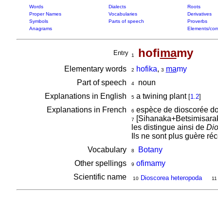
Words
Dialects
Roots
Proper Names
Vocabularies
Derivatives
Symbols
Parts of speech
Proverbs
Anagrams
Elements/com
hofi
ma
my
Entry
1
Elementary words
hofika
,
ma
my
2
3
Part of speech
noun
4
Explanations in English
a twining plant
[
1.2
]
5
Explanations in French
espèce de dioscorée don
6
[Sihanaka+Betsimisara
7
les distingue ainsi de
Dio
Ils ne sont plus guère réc
Vocabulary
Botany
8
Other spellings
ofimamy
9
Scientific name
Dioscorea heteropoda
10
11