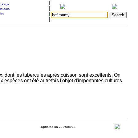
|
 Page
|
ibutors
|
ries
|
, dont les tubercules après cuisson sont excellents. On
 espèces ont été autrefois l'objet d'importantes cultures.
Updated on 2026/04/22