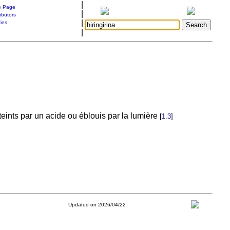
|
 Page
|
ibutors
|
ries
|
tteints par un acide ou éblouis par la lumière
[
1.3
]
Updated on 2026/04/22