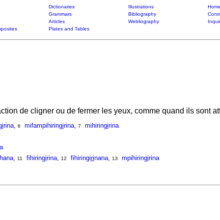
Dictionaries
Illustrations
Home
Grammars
Bibliography
Contr
Articles
Webliography
Inqui
posites
Plates and Tables
) action de cligner ou de fermer les yeux, comme quand ils sont a
gi
rina
,
mifampihirin
gi
rina
,
mihirin
gi
rina
6
7
na
ihana
,
fihirin
gi
rina
,
fihiringi
ri
nana
,
mpihirin
gi
rina
11
12
13