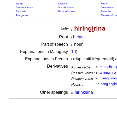
Words
Dialects
Roots
Proper Names
Vocabularies
Derivatives
Symbols
Parts of speech
Proverbs
Anagrams
Elements/com
hirin
gi
rina
Entry
1
Root
hirina
2
Part of speech
noun
3
Explanations in Malagasy
[
1.1
]
Explanations in French
(duplicatif fréquentatif
4
Derivatives
mampihirin
Active verbs :
5
ahirin
gi
rina
Passive verbs :
8
ihiringirina
Relative verbs :
9
fangiringir
Nouns :
10
Other spellings
hirinkirina
14