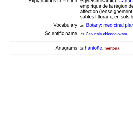
Explanations in French
[Betsimisaraka]
Cabuca
25
empirique de la région de
affection (renseignement 
sables littoraux, en sols 
Vocabulary
Botany: medicinal pla
26
Scientific name
Cabucala oblongo-ovata
27
Anagrams
hantoñe
,
hentona
28