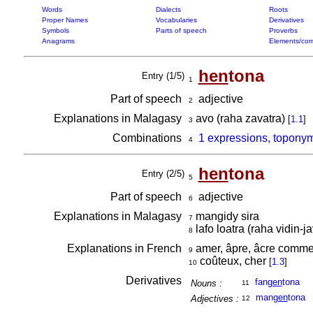
Words
Dialects
Roots
Proper Names
Vocabularies
Derivatives
Symbols
Parts of speech
Proverbs
Anagrams
Elements/com
hen
tona
Entry (1/5)
1
Part of speech
adjective
2
Explanations in Malagasy
avo (raha zavatra)
[
1.1
]
3
Combinations
1 expressions, topony
4
hen
tona
Entry (2/5)
5
Part of speech
adjective
6
Explanations in Malagasy
mangidy sira
7
lafo loatra (raha vidin-ja
8
Explanations in French
amer, âpre, âcre comme 
9
coûteux, cher
[
1.3
]
10
Derivatives
fan
gen
tona
Nouns :
11
man
gen
tona
Adjectives :
12