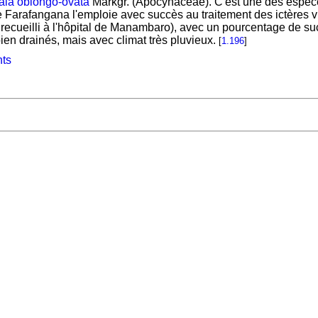
la oblongo-ovata
Markgr. (Apocynaceae). C'est une des espèces 
 Farafangana l'emploie avec succès au traitement des ictères vi
recueilli à l'hôpital de Manambaro), avec un pourcentage de su
bien drainés, mais avec climat très pluvieux.
[
1.196
]
nts