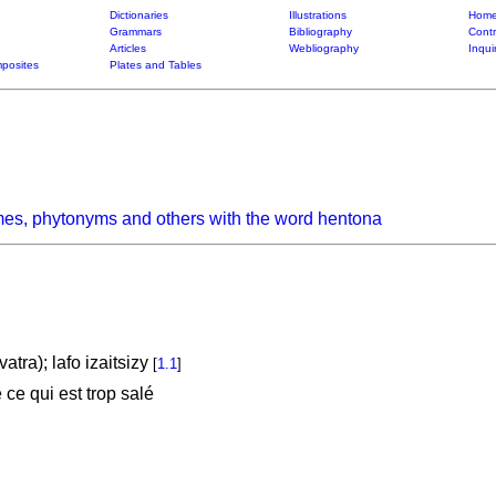
Dictionaries
Illustrations
Home
Grammars
Bibliography
Contr
Articles
Webliography
Inqui
posites
Plates and Tables
mes, phytonyms and others with the word hentona
vatra); lafo izaitsizy
[
1.1
]
ce qui est trop salé