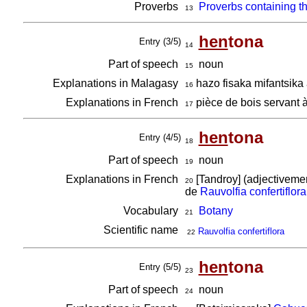
Proverbs
Proverbs containing t
13
hen
tona
Entry (3/5)
14
Part of speech
noun
15
Explanations in Malagasy
hazo fisaka mifantsika
16
Explanations in French
pièce de bois servant à
17
hen
tona
Entry (4/5)
18
Part of speech
noun
19
Explanations in French
[Tandroy] (adjectivemen
20
de
Rauvolfia confertiflora
Vocabulary
Botany
21
Scientific name
Rauvolfia confertiflora
22
hen
tona
Entry (5/5)
23
Part of speech
noun
24