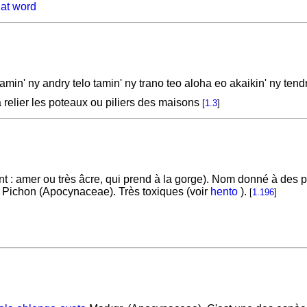
hat word
 amin' ny andry telo tamin' ny trano teo aloha eo akaikin' ny
 relier les poteaux ou piliers des maisons
[
1.3
]
t : amer ou très âcre, qui prend à la gorge). Nom donné à des 
Pichon (Apocynaceae). Très toxiques (voir
hento
).
[
1.196
]