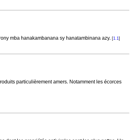
 tendrony mba hanakambanana sy hanatambinana azy.
[
1.1
]
produits particulièrement amers. Notamment les écorces