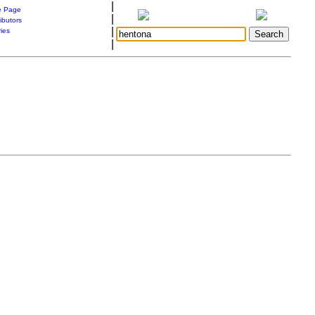
|
 Page
|
ibutors
|
ries
|