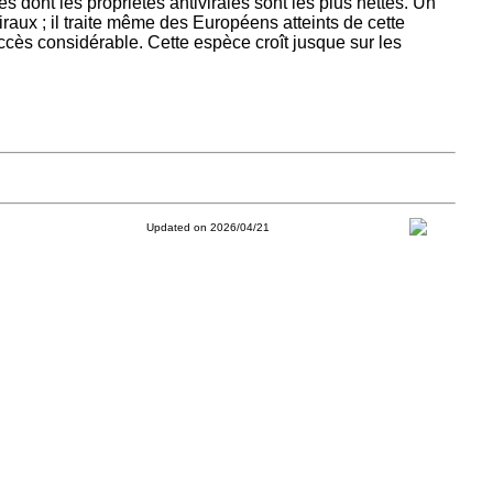
dont les propriétés antivirales sont les plus nettes. Un
raux ; il traite même des Européens atteints de cette
ccès considérable. Cette espèce croît jusque sur les
Updated on 2026/04/21