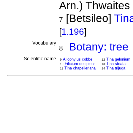
Arn.) Thwaites
[Betsileo]
Tina
7
[
1.196
]
Vocabulary
Botany: tree
8
Scientific name
Allophylus cobbe
Tina gelonium
9
12
Filicium decipiens
Tina striata
10
13
Tina chapelieriana
Tina trijuga
11
14