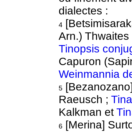
dialectes :
[Betsimisara
4
Arn.) Thwaites
Tinopsis conju
Capuron (Sapi
Weinmannia d
[Bezanozano
5
Raeusch ;
Tina
Kalkman et
Tin
[Merina] Surt
6