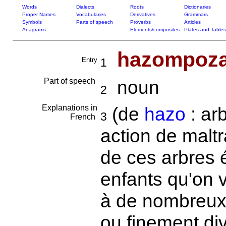
Words
Dialects
Roots
Dictionaries
Proper Names
Vocabularies
Derivatives
Grammars
Symbols
Parts of speech
Proverbs
Articles
Anagrams
Elements/composites
Plates and Tables
hazompoz
Entry
1
Part of speech
noun
2
Explanations in
(de
hazo
: ar
3
French
action de maltr
de ces arbres é
enfants qu'on 
à de nombreux 
ou finement div