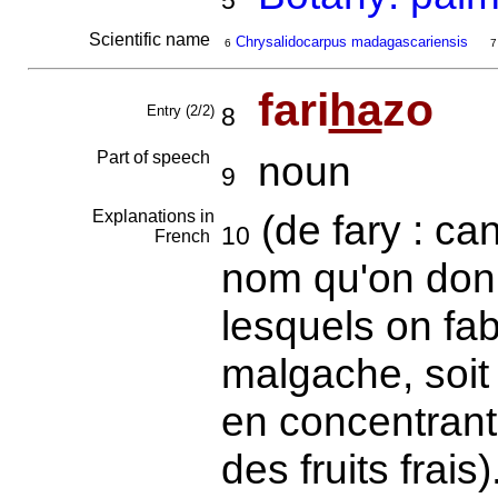
5
Scientific name
Chrysalidocarpus madagascariensis
6
7
fari
ha
zo
Entry (2/2)
8
Part of speech
noun
9
Explanations in
(de fary : ca
10
French
nom qu'on donn
lesquels on fab
malgache, soit 
en concentrant
des fruits frai