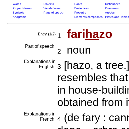
Words
Dialects
Roots
Dictionaries
Proper Names
Vocabularies
Derivatives
Grammars
Symbols
Parts of speech
Proverbs
Articles
Anagrams
Elements/composites
Plates and Tables
fari
ha
zo
Entry (1/2)
1
Part of speech
noun
2
Explanations in
[hazo, a tree
3
English
resembles that
in house-buildi
obtained from i
Explanations in
(de fary : can
4
French