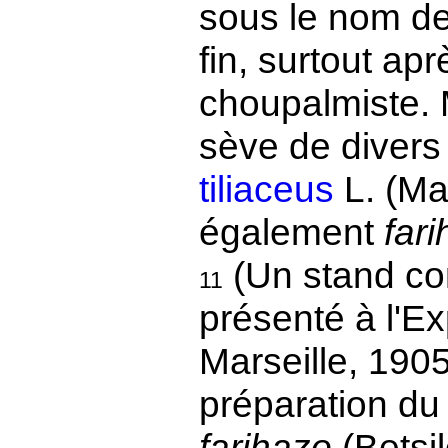
sous le nom d
fin, surtout apr
choupalmiste. M
sève de diver
tiliaceus
L. (Ma
également
far
(Un stand con
11
présenté à l'Ex
Marseille, 1905)
préparation du 
farihazo
(Betsil