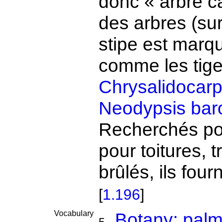
donc « arbre 
des arbres (sur
stipe est marqu
comme les tige
Chrysalidocar
Neodypsis baro
Recherchés pou
pour toitures, 
brûlés, ils fou
[
1.196
]
Vocabulary
Botany: pal