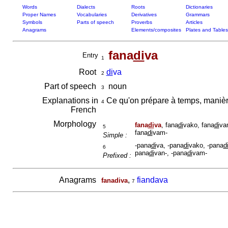
Words
Dialects
Roots
Dictionaries
Proper Names
Vocabularies
Derivatives
Grammars
Symbols
Parts of speech
Proverbs
Articles
Anagrams
Elements/composites
Plates and Tables
fana
di
va
Entry
1
Root
di
va
2
Part of speech
noun
3
Explanations in
Ce qu'on prépare à temps, maniè
4
French
Morphology
fana
di
va
, fana
di
vako, fana
di
va
5
fana
di
vam-
Simple :
-pana
di
va, -pana
di
vako, -pana
d
6
pana
di
van-, -pana
di
vam-
Prefixed :
Anagrams
,
fiandava
fanadiva
7