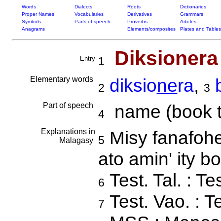
Words
Dialects
Roots
Dictionaries
Proper Names
Vocabularies
Derivatives
Grammars
Symbols
Parts of speech
Proverbs
Articles
Anagrams
Elements/composites
Plates and Tables
Diksionera
Entry
1
Elementary words
diksio
ne
ra
,
2
3
Part of speech
name (book tit
4
Explanations in
Misy fanafohe
5
Malagasy
ato amin' ity bok
Test. Tal. : T
6
Test. Vao. : 
7