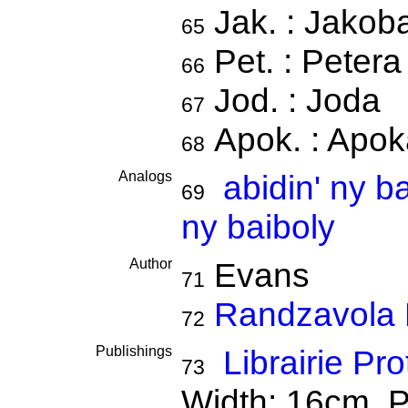
Jak. : Jakob
65
Pet. : Petera
66
Jod. : Joda
67
Apok. : Apo
68
Analogs
abidin' ny b
69
ny baiboly
Author
Evans
71
Randzavola 
72
Publishings
Librairie Pr
73
Width: 16cm. Pa