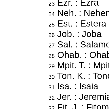
Ezr. : Ezra
23
Neh. : Nehe
24
Est. : Estera
25
Job. : Joba
26
Sal. : Salam
27
Ohab. : Oha
28
Mpit. T. : Mpi
29
Ton. K. : Ton
30
Isa. : Isaia
31
Jer. : Jeremi
32
Fit. J. : Fito
33