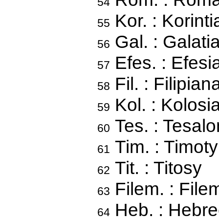
54
Kor. : Korint
55
Gal. : Galati
56
Efes. : Efesi
57
Fil. : Filipian
58
Kol. : Kolosi
59
Tes. : Tesalo
60
Tim. : Timoty
61
Tit. : Titosy
62
Filem. : Fil
63
Heb. : Hebre
64