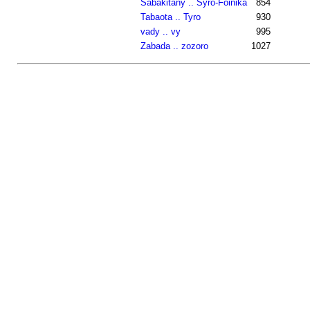
Sabakitany .. Syro-Foinika
854
Tabaota .. Tyro
930
vady .. vy
995
Zabada .. zozoro
1027