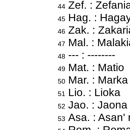
Zef. : Zefani
44
Hag. : Haga
45
Zak. : Zakari
46
Mal. : Malaki
47
--- : --------
48
Mat. : Matio
49
Mar. : Marka
50
Lio. : Lioka
51
Jao. : Jaona
52
Asa. : Asan' 
53
Rom. : Rom