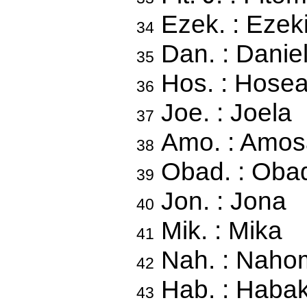
Ezek. : Ezek
34
Dan. : Danie
35
Hos. : Hose
36
Joe. : Joela
37
Amo. : Amos
38
Obad. : Oba
39
Jon. : Jona
40
Mik. : Mika
41
Nah. : Naho
42
Hab. : Haba
43