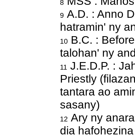
MSS : Manosk
8
A.D. : Anno D
9
hatramin' ny a
B.C. : Before
10
talohan' ny an
J.E.D.P. : Ja
11
Priestly (fila
tantara ao ami
sasany)
Ary ny anara
12
dia hafohezina 