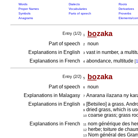
Words
Dialects
Roots
Proper Names
Vocabularies
Derivatives
Symbols
Parts of speech
Proverbs
Anagrams
Elements/com
bo
zaka
Entry (1/2)
1
Part of speech
noun
2
Explanations in English
vast in number, a multi
3
Explanations in French
abondance, multitude
[
1
4
bo
zaka
Entry (2/2)
5
Part of speech
noun
6
Explanations in Malagasy
Anarana ilazana ny kar
7
Explanations in English
[Betsileo] a grass. Andr
8
dried grass, which is us
9
coarse grass; grass ro
10
Explanations in French
nom générique des he
11
herbe; toiture de cha
12
Nom général des Gramin
13