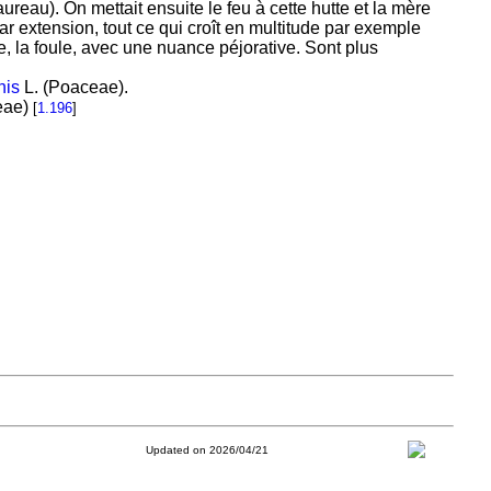
aureau). On mettait ensuite le feu à cette hutte et la mère
Par extension, tout ce qui croît en multitude par exemple
e, la foule, avec une nuance péjorative. Sont plus
nis
L. (Poaceae).
eae)
[
1.196
]
Updated on 2026/04/21