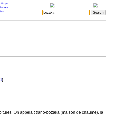
|
 Page
|
ibutors
|
ries
|
.1
]
itures. On appelait trano-bozaka (maison de chaume), la