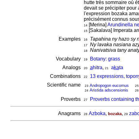
hutte très sommaire où ét
devait se précipiter pour 
l'expression bozaka aman'
précisément connus sous
[Merina]
Arundinella n
14
[Sakalava] Imperata ar
15
Examples
Tapahina ny hazo sy 
16
Ny lavaka nasiana az
17
Nanivatsiva tany anat
18
Vocabulary
Botany: grass
19
Analogs
a
hitra
,
a
ka
ta
20
21
Combinations
13 expressions, topon
22
Scientific name
Andropogon eucomus
23
25
Aristida adscensionis
24
26
Proverbs
Proverbs containing t
27
Anagrams
Azboka
,
,
zab
bozaka
28
29