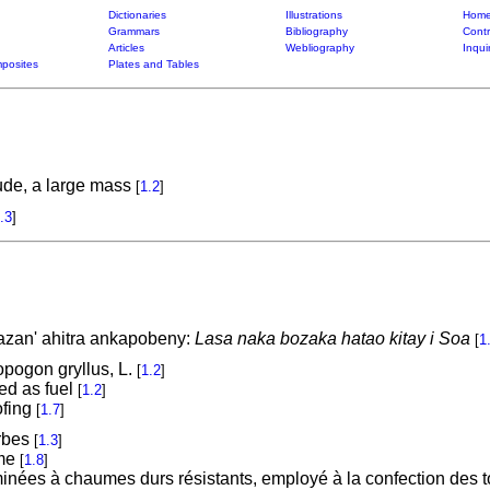
Dictionaries
Illustrations
Home
Grammars
Bibliography
Contr
Articles
Webliography
Inqui
posites
Plates and Tables
tude, a large mass
[
1.2
]
.3
]
azan' ahitra ankapobeny:
Lasa naka bozaka hatao kitay i Soa
[
1
opogon gryllus, L.
[
1.2
]
ed as fuel
[
1.2
]
ofing
[
1.7
]
rbes
[
1.3
]
ume
[
1.8
]
ées à chaumes durs résistants, employé à la confection des to