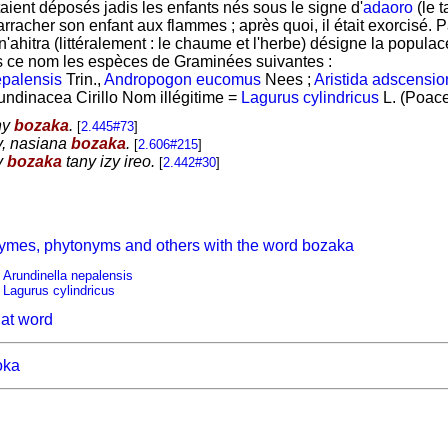
aient déposés jadis les enfants nés sous le signe d'
adaoro
(le t
arracher son enfant aux flammes ; après quoi, il était exorcisé. 
ahitra (littéralement : le chaume et l'herbe) désigne la populac
 ce nom les espèces de Graminées suivantes :
epalensis
Trin.,
Andropogon eucomus
Nees ;
Aristida adscensio
undinacea Cirillo Nom illégitime =
Lagurus cylindricus
L. (Poac
ny
bozaka
.
[
2.445#73
]
y, nasiana
bozaka
.
[
2.606#215
]
y
bozaka
tany izy ireo.
[
2.442#30
]
ymes, phytonyms and others with the word bozaka
Arundinella nepalensis
Lagurus cylindricus
hat word
oka