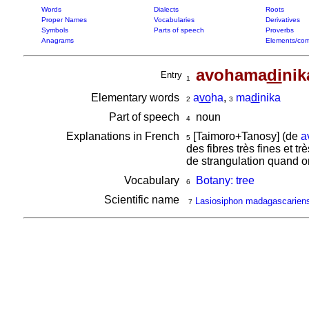
Words
Dialects
Roots
Proper Names
Vocabularies
Derivatives
Symbols
Parts of speech
Proverbs
Anagrams
Elements/com
avohama
di
nik
Entry
1
Elementary words
a
vo
ha
,
ma
di
nika
2
3
Part of speech
noun
4
Explanations in French
[Taimoro+Tanosy] (de
a
5
des fibres très fines et 
de strangulation quand on
Vocabulary
Botany: tree
6
Scientific name
Lasiosiphon madagascariens
7