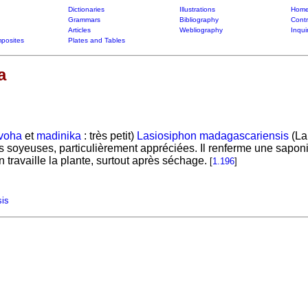
Dictionaries
Illustrations
Home
Grammars
Bibliography
Contr
Articles
Webliography
Inqui
posites
Plates and Tables
a
voha
et
madinika
: très petit)
Lasiosiphon madagascariensis
(La
très soyeuses, particulièrement appréciées. Il renferme une sap
 travaille la plante, surtout après séchage.
[
1.196
]
is