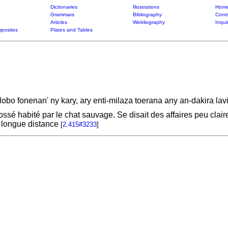
Dictionaries
Illustrations
Home
Grammars
Bibliography
Contr
Articles
Webliography
Inqui
posites
Plates and Tables
obo fonenan' ny kary, ary enti-milaza toerana any an-dakira lav
é habité par le chat sauvage. Se disait des affaires peu claires,
e longue distance
[
2.415#3233
]