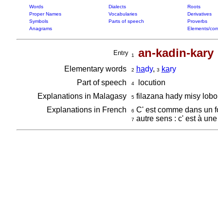
Words
Dialects
Roots
Proper Names
Vocabularies
Derivatives
Symbols
Parts of speech
Proverbs
Anagrams
Elements/com
an-kadin-kary
Entry
1
Elementary words
ha
dy
,
ka
ry
2
3
Part of speech
locution
4
Explanations in Malagasy
filazana hady misy lobol
5
Explanations in French
C' est comme dans un foss
6
autre sens : c' est à un
7