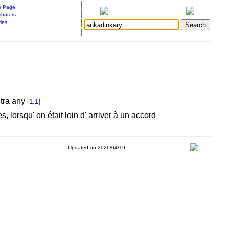
|
 Page
|
ibutors
|
ries
|
itra any
[
1.1
]
 lorsqu' on était loin d' arriver à un accord
Updated on 2026/04/19